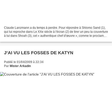
Claude Lanzmann a du temps à perdre. Pour répondre à Shlomo Sand (1),
qui lui reproche dans Le XXe siècle à l'écran (2) de tirer un peu la couverture
à lui dans Shoah (3), cet « authentique chef d'œuvre », comme le proclama
sa maîtresse Simone de Beauvoir...
J’AI VU LES FOSSES DE KATYN
Publié le 01/04/2009 à 22:34
Par
Mister Arkadin