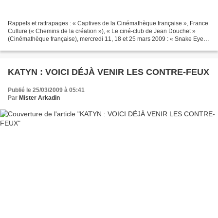
Rappels et rattrapages : « Captives de la Cinémathèque française », France
Culture (« Chemins de la création »), « Le ciné-club de Jean Douchet »
(Cinémathèque française), mercredi 11, 18 et 25 mars 2009 : « Snake Eyes,
de Brian de Palma » (9 mars 2009)...
KATYN : VOICI DÉJÀ VENIR LES CONTRE-FEUX
Publié le 25/03/2009 à 05:41
Par
Mister Arkadin