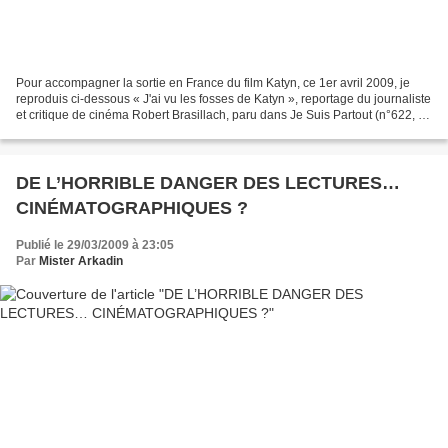
Pour accompagner la sortie en France du film Katyn, ce 1er avril 2009, je
reproduis ci-dessous « J'ai vu les fosses de Katyn », reportage du journaliste
et critique de cinéma Robert Brasillach, paru dans Je Suis Partout (n°622, 9
juillet 1943, p.1/9,...
DE L’HORRIBLE DANGER DES LECTURES…
CINÉMATOGRAPHIQUES ?
Publié le 29/03/2009 à 23:05
Par
Mister Arkadin