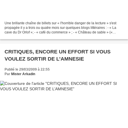
Une brillante chaîne de billets sur « l'horrible danger de la lecture » s'est
propagée il y a trois ou quatre mois sur quelques blogs littéraires : - « La
cave du Dr Orlof »; - « café du commerce » ; - « Château de sable » («
mauvaises lectures » ; «...
CRITIQUES, ENCORE UN EFFORT SI VOUS
VOULEZ SORTIR DE L’AMNESIE
Publié le 29/03/2009 à 22:55
Par
Mister Arkadin