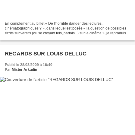
En complément au billet « De l'horrible danger des lectures...
cinématographiques ? », dans lequel est posée « la question de possibles
écrits subversifs (ou se croyant tels, parfois...) sur le cinéma », je reproduis
ci-dessous un petit texte de mon cru,...
REGARDS SUR LOUIS DELLUC
Publié le 28/03/2009 à 16:40
Par
Mister Arkadin