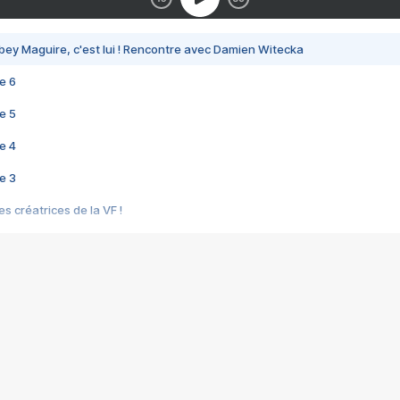
bey Maguire, c'est lui ! Rencontre avec Damien Witecka
e 6
e 5
e 4
e 3
s créatrices de la VF !
e 2
e 1
e Mektoub My Love arrive enfin ! Rencontre avec Shaïn Boumedine et Sal
i : après Toni en famille
elle réalise le bouleversant Dites lui que je l'aime