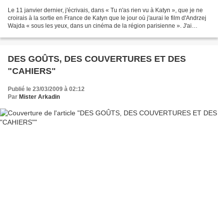
Le 11 janvier dernier, j'écrivais, dans « Tu n'as rien vu à Katyn », que je ne
croirais à la sortie en France de Katyn que le jour où j'aurai le film d'Andrzej
Wajda « sous les yeux, dans un cinéma de la région parisienne ». J'ai
toutefois pu le voir...
DES GOÛTS, DES COUVERTURES ET DES
"CAHIERS"
Publié le 23/03/2009 à 02:12
Par
Mister Arkadin