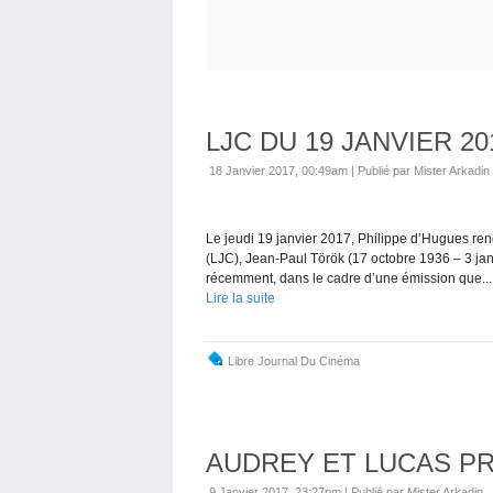
LJC DU 19 JANVIER 2
18 Janvier 2017, 00:49am
|
Publié par Mister Arkadin
Le jeudi 19 janvier 2017, Philippe d’Hugues re
(LJC), Jean-Paul Török (17 octobre 1936 – 3 janv
récemment, dans le cadre d’une émission que...
Lire la suite
Libre Journal Du Cinéma
AUDREY ET LUCAS PR
9 Janvier 2017, 23:27pm
|
Publié par Mister Arkadin