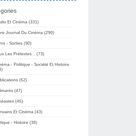
gories
dio Et Cinéma (331)
bre Journal Du Cinéma (290)
lms - Sorties (90)
us Les Prétextes... (73)
néma - Politique - Société Et Histoire
4)
blications (52)
lmarès (47)
néastes (45)
rivains Et Cinéma (43)
itique - Histoire (38)