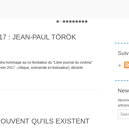
017 : JEAN-PAUL TÖRÖK
Suiv
ndra hommage au co-fondateur du "Libre journal du cinéma"
ier 2017 ; critique, scénariste et réalisateur), décédé
News
Abonne
article
Email
OUVENT QU'ILS EXISTENT