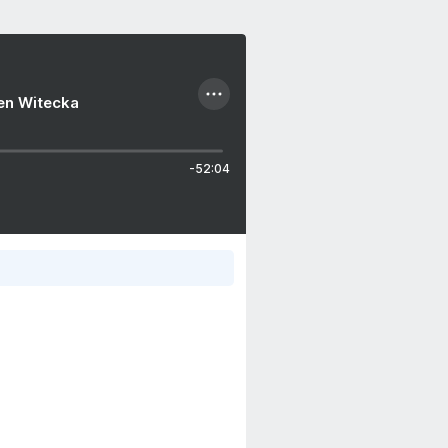
ien Witecka
-52:04