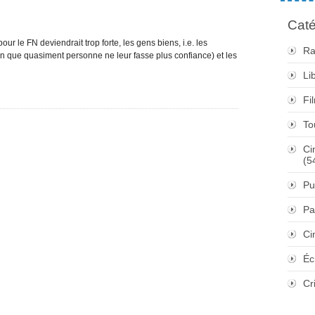
Caté
ur le FN deviendrait trop forte, les gens biens, i.e. les
Ra
en que quasiment personne ne leur fasse plus confiance) et les
Li
Fi
To
Ci
(5
Pu
Pa
Ci
Éc
Cr