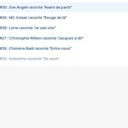
#30 : Eve Angeli raconte "Avant de partir"
#29 : MC Solaar raconte "Bouge de là"
28 : Lorie raconte "Je vais vite"
#27 : Christophe Willem raconte "Jacques a dit"
#26 : Chimène Badi raconte "Entre nous"
#25 : Indochine raconte "3e sexe"
#24 : Zaho raconte "C'est chelou"
#23 : Patrick Bruel raconte "Au café des délices"
#22 : Kyo raconte "Le chemin"
#21 : Nolwenn Leroy raconte "Cassé"
#20 : Patrick Hernandez raconte "Born to be alive"
#19 : Lorie raconte "Près de moi"