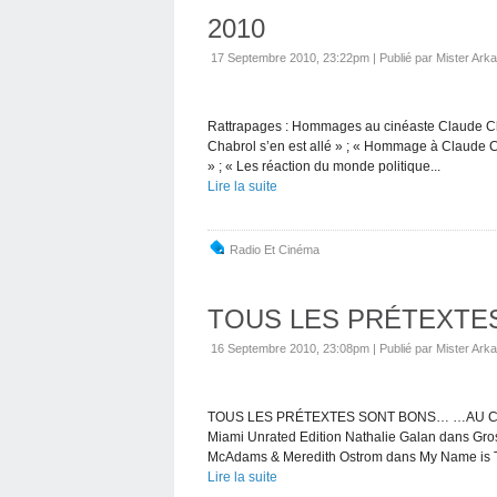
2010
17 Septembre 2010, 23:22pm
|
Publié par Mister Arka
Rattrapages : Hommages au cinéaste Claude Cha
Chabrol s’en est allé » ; « Hommage à Claude Ch
» ; « Les réaction du monde politique...
Lire la suite
Radio Et Cinéma
TOUS LES PRÉTEXTES..
16 Septembre 2010, 23:08pm
|
Publié par Mister Arka
TOUS LES PRÉTEXTES SONT BONS… …AU CI
Miami Unrated Edition Nathalie Galan dans Gro
McAdams & Meredith Ostrom dans My Name is T
Lire la suite