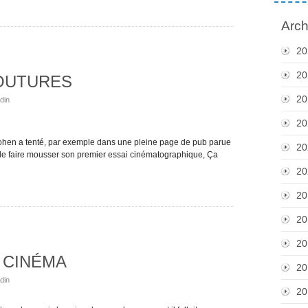
Arch
20
20
OUTURES
20
din
20
Cohen a tenté, par exemple dans une pleine page de pub parue
20
 de faire mousser son premier essai cinématographique, Ça
20
20
20
20
 CINÉMA
20
din
20