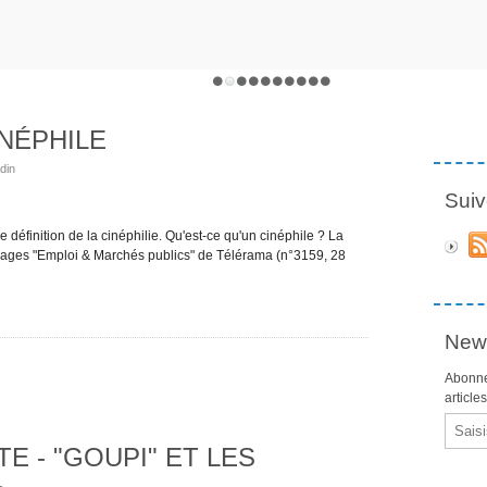
NÉPHILE
din
Suiv
e définition de la cinéphilie. Qu'est-ce qu'un cinéphile ? La
 pages "Emploi & Marchés publics" de Télérama (n°3159, 28
News
Abonne
article
Email
E - "GOUPI" ET LES