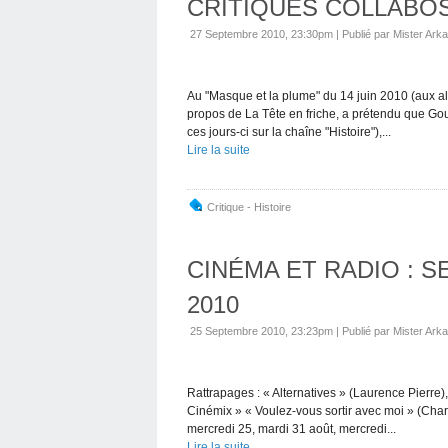
CRITIQUES COLLABO
27 Septembre 2010, 23:30pm
|
Publié par Mister Arka
Au "Masque et la plume" du 14 juin 2010 (aux al
propos de La Tête en friche, a prétendu que Gou
ces jours-ci sur la chaîne "Histoire"),...
Lire la suite
Critique - Histoire
CINÉMA ET RADIO : 
2010
25 Septembre 2010, 23:23pm
|
Publié par Mister Arka
Rattrapages : « Alternatives » (Laurence Pierr
Cinémix » « Voulez-vous sortir avec moi » (Charlot
mercredi 25, mardi 31 août, mercredi...
Lire la suite