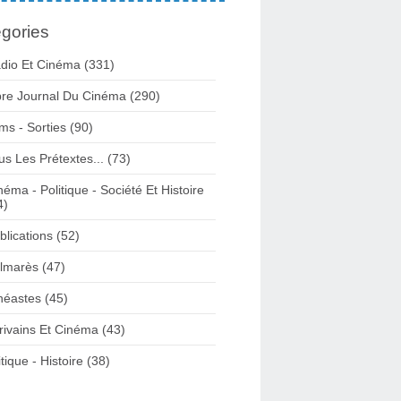
gories
dio Et Cinéma (331)
bre Journal Du Cinéma (290)
lms - Sorties (90)
us Les Prétextes... (73)
néma - Politique - Société Et Histoire
4)
blications (52)
lmarès (47)
néastes (45)
rivains Et Cinéma (43)
itique - Histoire (38)