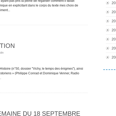
’ayant pas pris la peine de regarder comment il fallait
20
ique en explicitant dans le corps du texte mes choix de
ément...
20
20
20
20
TION
20
din
20
istoire (n°50, dossier "Vichy, le temps des énigmes"), ainsi
istoriens » (Philippe Conrad et Dominique Venner, Radio
.
SEMAINE DU 18 SEPTEMBRE