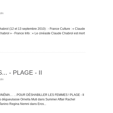
din
brol (12 et 13 septembre 2010) : - France Culture : « Claude
abrol » - France Info : « Le cinéaste Claude Chabrol est mort
. - PLAGE - II
din
NÉMA… …POUR DÉSHABILLER LES FEMMES ! PLAGE - II
s dégueulasse Ornella Muti dans Summer Affair Rachel
anino Regina Nemni dans Eros...