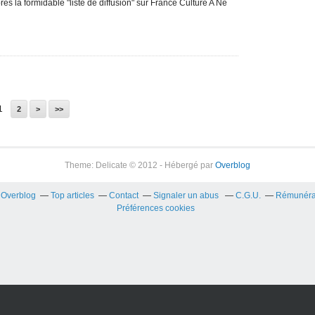
ès la formidable "liste de diffusion" sur France Culture A Ne
1
2
>
>>
Theme: Delicate © 2012 - Hébergé par
Overblog
r Overblog
Top articles
Contact
Signaler un abus
C.G.U.
Rémunérati
Préférences cookies