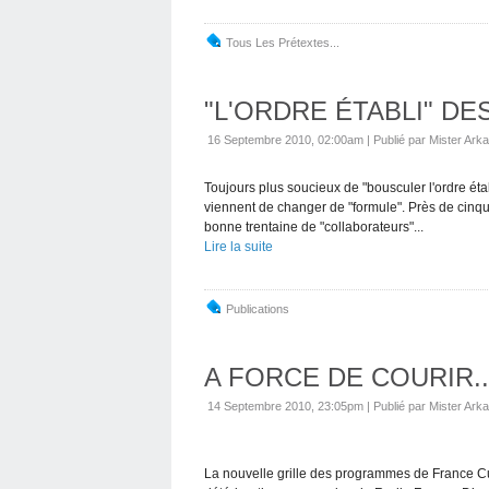
Tous Les Prétextes...
"L'ORDRE ÉTABLI" D
16 Septembre 2010, 02:00am
|
Publié par Mister Arka
Toujours plus soucieux de "bousculer l'ordre étab
viennent de changer de "formule". Près de cinqu
bonne trentaine de "collaborateurs"...
Lire la suite
Publications
A FORCE DE COURIR..
14 Septembre 2010, 23:05pm
|
Publié par Mister Arka
La nouvelle grille des programmes de France Cul