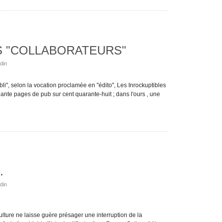
ES "COLLABORATEURS"
din
li", selon la vocation proclamée en "édito", Les Inrockuptibles
ante pages de pub sur cent quarante-huit ; dans l'ours , une
.
din
ture ne laisse guère présager une interruption de la