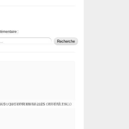
lémentaire :
LIBRE JOURNAL DU CINÉMA DU 26 JUIN 2025 : QUE VOIR EN SALLES CET ÉTÉ ? HOMMAGE À MARCEL OPHULS