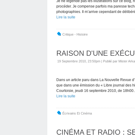
Je ne légende pas les illustrations sur ce blog, n
procéder. Je compense parfois ma paresse techn
photographies. Il m’arrive cependant de délibér
Lire la suite
Critique - Histoire
RAISON D'UNE EXÉCU
19 Septembre 2010, 23:50pm
|
Publié par Mister Arka
Dans un article paru dans La Nouvelle Revue d'H
que dans une émission du « Libre journal des h
Courtoisie, jeudi 16 septembre 2010, de 18h00..
Lire la suite
Écrivains Et Cinéma
CINÉMA ET RADIO : 