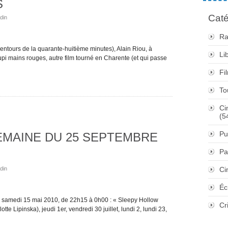
S
Caté
din
Ra
entours de la quarante-huitième minutes), Alain Riou, à
Li
pi mains rouges, autre film tourné en Charente (et qui passe
Fi
To
Ci
(5
Pu
SEMAINE DU 25 SEPTEMBRE
Pa
din
Ci
Éc
e), samedi 15 mai 2010, de 22h15 à 0h00 : « Sleepy Hollow
Cr
te Lipinska), jeudi 1er, vendredi 30 juillet, lundi 2, lundi 23,