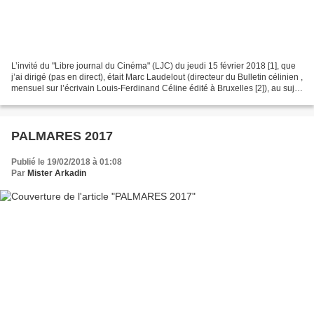
L’invité du "Libre journal du Cinéma" (LJC) du jeudi 15 février 2018 [1], que
j’ai dirigé (pas en direct), était Marc Laudelout (directeur du Bulletin célinien ,
mensuel sur l’écrivain Louis-Ferdinand Céline édité à Bruxelles [2]), au sujet
des rapports...
PALMARES 2017
Publié le 19/02/2018 à 01:08
Par
Mister Arkadin