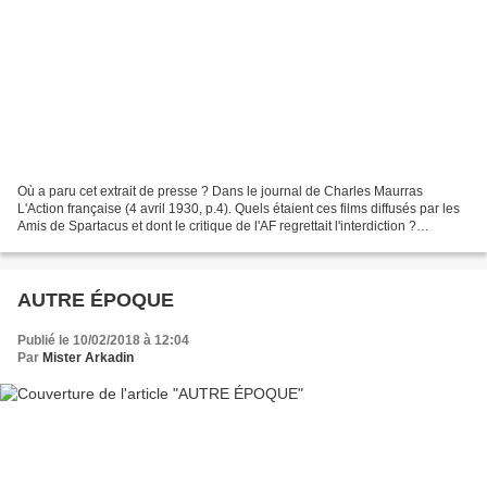
Où a paru cet extrait de presse ? Dans le journal de Charles Maurras
L'Action française (4 avril 1930, p.4). Quels étaient ces films diffusés par les
Amis de Spartacus et dont le critique de l'AF regrettait l'interdiction ?
Réponse dans une page sur l'histoire...
AUTRE ÉPOQUE
Publié le 10/02/2018 à 12:04
Par
Mister Arkadin