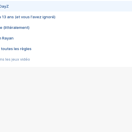
 DayZ
 a 13 ans (et vous l'avez ignoré)
e (littéralement)
im Rayan
 toutes les règles
s les jeux vidéo
us choquant de Rockstar ? - Le scandale BULLY
e plus moche de Steam
du RÊVE tourne au CAUCHEMAR
pendant 8 heures
it… à tort
umiliés par un jeu vidéo