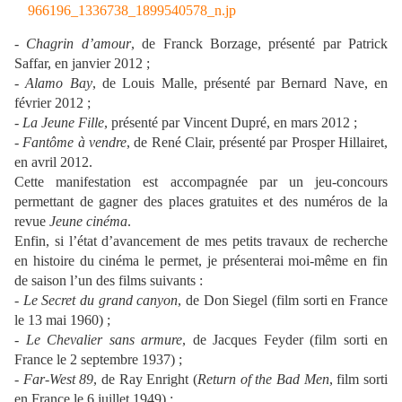
-
Chagrin d’amour
, de Franck Borzage, présenté par Patrick
Saffar, en janvier 2012 ;
-
Alamo Bay
, de Louis Malle, présenté par Bernard Nave, en
février 2012 ;
-
La Jeune Fille
, présenté par Vincent Dupré, en mars 2012 ;
-
Fantôme à vendre
, de René Clair, présenté par Prosper Hillairet,
en avril 2012.
Cette manifestation est accompagnée par un jeu-concours
permettant de gagner des places gratuites et des numéros de la
revue
Jeune cinéma
.
Enfin, si l’état d’avancement de mes petits travaux de recherche
en histoire du cinéma le permet, je présenterai moi-même en fin
de saison l’un des films suivants :
-
Le Secret du grand canyon
, de Don Siegel (film sorti en France
le 13 mai 1960) ;
-
Le Chevalier sans armure
, de Jacques Feyder (film sorti en
France le 2 septembre 1937) ;
-
Far-West 89
, de Ray Enright (
Return of the Bad Men
, film sorti
en France le 6 juillet 1949) ;