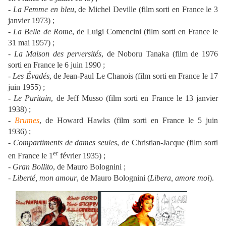
-
La Femme en bleu
, de Michel Deville (film sorti en France le 3
janvier 1973) ;
-
La Belle de Rome
, de Luigi Comencini (film sorti en France le
31 mai 1957) ;
-
La Maison des perversités
, de Noboru Tanaka (film de 1976
sorti en France le 6 juin 1990 ;
- Les Évadés
, de Jean-Paul Le Chanois (film sorti en France le 17
juin 1955) ;
-
Le Puritain
, de Jeff Musso (film sorti en France le 13 janvier
1938) ;
-
Brumes
, de Howard Hawks (film sorti en France le 5 juin
1936) ;
-
Compartiments de dames seules
, de Christian-Jacque (film sorti
er
en France le 1
février 1935) ;
-
Gran Bollito
, de Mauro Bolognini ;
-
Liberté, mon amour
, de Mauro Bolognini (
Libera, amore moi
).