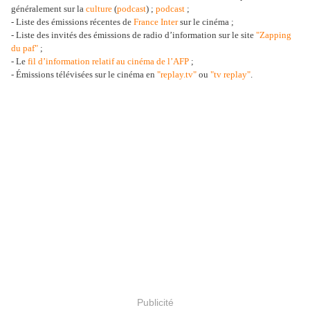
généralement sur la
culture
(
podcast
) ;
podcast
;
- Liste des émissions récentes de
France Inter
sur le cinéma ;
- Liste des invités des émissions de radio d’information sur le site
"Zapping
du paf"
;
- Le
fil d’information relatif au cinéma de l’AFP
;
- Émissions télévisées sur le cinéma en
"replay.tv"
ou
"tv replay"
.
Publicité