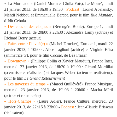
« La Morinade » (Daniel Morin et Giulia Foïs), Le Mouv’, lundi
21 janvier 2013, de 18h30 à 19h30 -
Podcast
: Lionel Abelansky,
Mehdi Nebbou et Emmanuelle Bercot, pour le film
Rue Mandar
,
d’Idit Cebula
« Des clics et des claques »
(Bérengère Bonte), Europe 1, lundi
21 janvier 2013, de 20h00 à 22h30 : Alexandra Lamy (actrice) et
Richard Berry (acteur)
« Faites entrer l’invité(e) »
(Michel Drucker), Europe 1, mardi 22
janvier 2013, à 10h00 : Alice Taglioni (actrice) et Virginie Efira
(animatrice tv), pour le film
Cookie
, de Léa Frazer
« Downtown »
(Philippe Collin et Xavier Mauduit), France Inter,
mercredi 23 janvier 2013, de 18h20 à 19h00 : Gérard Mordillat
(scénariste et réalisateur) et Jacques Weber (acteur et réalisateur),
pour le film
Le Grand Retournement
« Les traverses du temps »
(Marcel Quillévéré), France Musique,
mercredi 23 janvier 2013, de 19h08 à 20h00 : Macha Méril
(actrice et romancière)
« Hors-Champs »
(Laure Adler), France Culture, mercredi 23
janvier 2013, de 22h15 à 23h00 -
Podcast
: Jean-Claude Brisseau
(réalisateur)