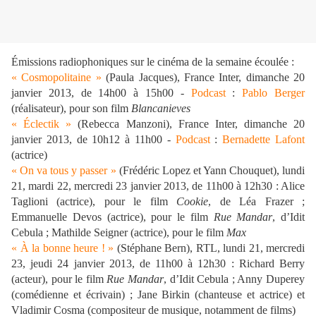
Émissions radiophoniques sur le cinéma de la semaine écoulée :
« Cosmopolitaine »
(Paula Jacques), France Inter, dimanche 20
janvier 2013, de 14h00 à 15h00 -
Podcast
:
Pablo Berger
(réalisateur), pour son film
Blancanieves
« Éclectik »
(Rebecca Manzoni), France Inter, dimanche 20
janvier 2013, de 10h12 à 11h00 -
Podcast
:
Bernadette Lafont
(actrice)
« On va tous y passer »
(Frédéric Lopez et Yann Chouquet), lundi
21, mardi 22, mercredi 23 janvier 2013, de 11h00 à 12h30 : Alice
Taglioni (actrice), pour le film
Cookie
, de Léa Frazer ;
Emmanuelle Devos (actrice), pour le film
Rue Mandar
, d’Idit
Cebula ; Mathilde Seigner (actrice), pour le film
Max
« À la bonne heure ! »
(Stéphane Bern), RTL, lundi 21, mercredi
23, jeudi 24 janvier 2013, de 11h00 à 12h30 : Richard Berry
(acteur), pour le film
Rue Mandar
, d’Idit Cebula ; Anny Duperey
(comédienne et écrivain) ; Jane Birkin (chanteuse et actrice) et
Vladimir Cosma (compositeur de musique, notamment de films)