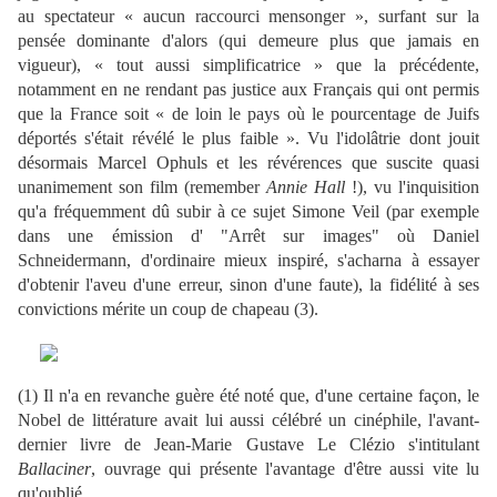
au spectateur « aucun raccourci mensonger », surfant sur la
pensée dominante d'alors (qui demeure plus que jamais en
vigueur), « tout aussi simplificatrice » que la précédente,
notamment en ne rendant pas justice aux Français qui ont permis
que la France soit « de loin le pays où le pourcentage de Juifs
déportés s'était révélé le plus faible ». Vu l'idolâtrie dont jouit
désormais Marcel Ophuls et les révérences que suscite quasi
unanimement son film (remember
Annie Hall
!), vu l'inquisition
qu'a fréquemment dû subir à ce sujet Simone Veil (par exemple
dans une émission d' "Arrêt sur images" où Daniel
Schneidermann, d'ordinaire mieux inspiré, s'acharna à essayer
d'obtenir l'aveu d'une erreur, sinon d'une faute), la fidélité à ses
convictions mérite un coup de chapeau (3).
(1) Il n'a en revanche guère été noté que, d'une certaine façon, le
Nobel de littérature avait lui aussi célébré un cinéphile, l'avant-
dernier livre de Jean-Marie Gustave Le Clézio s'intitulant
Ballaciner
, ouvrage qui présente l'avantage d'être aussi vite lu
qu'oublié.