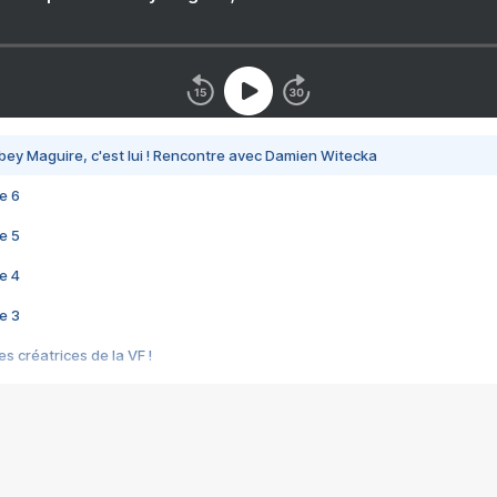
bey Maguire, c'est lui ! Rencontre avec Damien Witecka
e 6
e 5
e 4
e 3
s créatrices de la VF !
e 2
e 1
e Mektoub My Love arrive enfin ! Rencontre avec Shaïn Boumedine et Sal