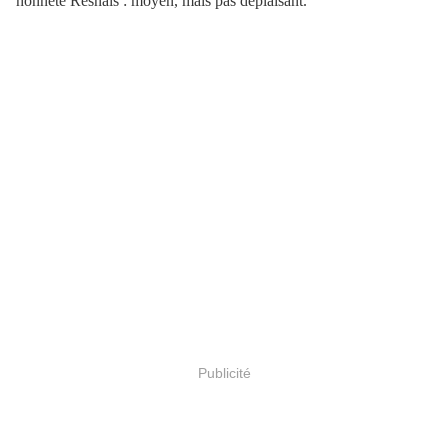
honnête Resnais : moyen, mais pas déplaisant.
Publicité