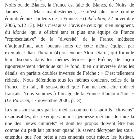
Noirs ou de Blancs,
la France
est faite de Blancs, de Noirs, de
Jaunes. […] Mais manifestement, ce n’est plus une équipe
équilibrée aux couleurs de
la France.
» (
Libération
, 22 novembre
2006, p.12-13). Mais c’est aussi l’avis de ceux qui s’en indignent,
du
Monde
, qui a célébré tant et plus une équipe de France
"représentative" de la "diversité" de
la France
métissée
d’aujourd’hui, aux joueurs noirs de cette même équipe, par
exemple Lilian Thuram (4) ou encore Alou Diarra, qui formule
leur discours dans les mêmes termes que Frêche, de façon
rigoureusement identique sur le fond, bien qu’inversée dans les
détails, en parfaits doubles inversés de Frêche : « C’est tellement
ridicule. Nous défendons tous les mêmes couleurs, celles de
la
France.
En
fait, il sous-entend que l’on ne peut être noir et
français. Nous sommes à l’image de
la France
d’aujourd’hui. »
(
Le Parisien
, 17 novembre 2006, p.18).
Les uns sont salués par les médias comme des sportifs "citoyens"
responsables, des exemples pour la jeunesse méritant de faire la
une des "news culturels" et dont les propos doivent être bus
comme du petit lait (surtout quand ils savent décrypter les sous-
entendus que l’on prête à nos ennemis pour mieux les fustiger,