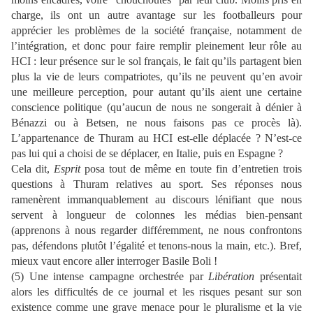
charge, ils ont un autre avantage sur les footballeurs pour
apprécier les problèmes de la société française, notamment de
l’intégration, et donc pour faire remplir pleinement leur rôle au
HCI : leur présence sur le sol français, le fait qu’ils partagent bien
plus la vie de leurs compatriotes, qu’ils ne peuvent qu’en avoir
une meilleure perception, pour autant qu’ils aient une certaine
conscience politique (qu’aucun de nous ne songerait à dénier à
Bénazzi ou à Betsen, ne nous faisons pas ce procès là).
L’appartenance de Thuram au HCI est-elle déplacée ? N’est-ce
pas lui qui a choisi de se déplacer, en Italie, puis en Espagne ?
Cela dit,
Esprit
posa tout de même en toute fin d’entretien trois
questions à Thuram relatives au sport. Ses réponses nous
ramenèrent immanquablement au discours lénifiant que nous
servent à longueur de colonnes les médias bien-pensant
(apprenons à nous regarder différemment, ne nous confrontons
pas, défendons plutôt l’égalité et tenons-nous la main, etc.). Bref,
mieux vaut encore aller interroger Basile Boli !
(5) Une intense campagne orchestrée par
Libération
présentait
alors les difficultés de ce journal et les risques pesant sur son
existence comme une grave menace pour le pluralisme et la vie