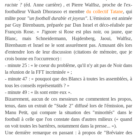
raciste ?
(éd. Anne carrière) , et Pierre Walfisz, proche de l'ex-
footballeur Vikash Dhorasoo et membre
du collectif Tatane
, qui
milite pour
"un football durable et joyeux"
. L'émission est animée
par Guy Birenbaum, préparée par Dan Israel et déco-réalisée par
François Rose.
» J'ignore si Rose est plus noir, ou jaune, que
Blanc, mais Schneidermann, Hajdenberg, Jaoui, Walfisz,
Birenbaum et Israel ne le sont assurément pas. Amusant dès lors
d'entendre lors de leur discussion (citations de mémoire, que je
crois bonne en l'occurrence) :
- minute 25 :
«
le coeur du problème, qu'il n'y ait pas de Noir dans
la réunion de la FFT incriminée
»
;
- minute 47 :
«
pouquoi que des Blancs à toutes les assemblées, à
tous les conseils représentatifs ?
»
- minute 49 :
«
ils sont entre eux ».
Bizarrement, aucun de ces messieurs ne commentent les propos,
tenus, dans un extrait de "Stade 2" diffusé lors de l'émission,
par
Manu Petit, qui compare la situation des "minorités" dans le
football à celle que l'on constate dans d'autres milieux (
«
quand
on voit toutes les barrières, notamment dans la presse...
»
).
Une dernière remarque en passant : à propos de "Bréviaire des