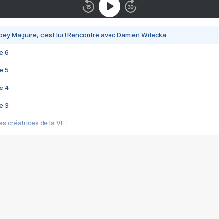
bey Maguire, c'est lui ! Rencontre avec Damien Witecka
e 6
e 5
e 4
e 3
s créatrices de la VF !
e 2
e 1
e Mektoub My Love arrive enfin ! Rencontre avec Shaïn Boumedine et Sal
i : après Toni en famille
elle réalise le bouleversant Dites lui que je l'aime