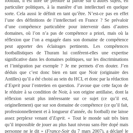
football, il est libre de prendre la parole sur d’autres sujets, en
particulier politiques, à la manière d’un intellectuel en quelque
sorte. Cela aussi le définit en tant qu’être. N’est-ce pas en effet
l’une des définitions de l’intellectuel en France ? Se prévaloir
d’une compétence particulière pour intervenir dans d’autres
domaines, où l’on n’a pas de compétence a priori, mais où la
réflexion que l’on a engagée dans son domaine de compétence
peut apporter des éclairages pertinents. Les compétences
footballistiques de Thuram lui confèrent-elles une expertise
significative dans les domaines politiques, sur les discriminations
et l’intégration par exemple ? Je me permets d’en douter. J’en
déduis que c’est donc bien en tant que Noir (originaire des
Antilles) qu’il a été choisi au sein du HCI, et donc par la rédaction
d’
Esprit
pour l’entretien en question. J’avoue que cette façon de
le réduire à sa condition de Noir, à son origine antillaise, dont la
réflexion serait plus intéressante sur ce sujet (ce qu’il est,
originellement) que sur son domaine de compétence (ce qu’il fait,
professionnellement et à longueur d’année, du football) me laisse
assez perplexe venant d’
Esprit
. « Tout le monde sait très bien
qu’il impossible de jouer au plus haut niveau sans être dopé mais
personne ne le dit
»
(
France-Soir
du 7 mars 2007), a déclaré le