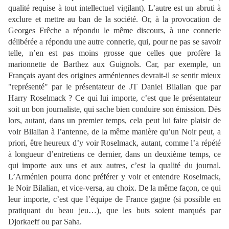
qualité requise à tout intellectuel vigilant). L’autre est un abruti à
exclure et mettre au ban de la société. Or, à la provocation de
Georges Frêche a répondu le même discours, à une connerie
délibérée a répondu une autre connerie, qui, pour ne pas se savoir
telle, n’en est pas moins grosse que celles que profère la
marionnette de Barthez aux Guignols. Car, par exemple, un
Français ayant des origines arméniennes devrait-il se sentir mieux
"représenté" par le présentateur de JT Daniel Bilalian que par
Harry Roselmack ? Ce qui lui importe, c’est que le présentateur
soit un bon journaliste, qui sache bien conduire son émission. Dès
lors, autant, dans un premier temps, cela peut lui faire plaisir de
voir Bilalian à l’antenne, de la même manière qu’un Noir peut, a
priori, être heureux d’y voir Roselmack, autant, comme l’a répété
à longueur d’entretiens ce dernier, dans un deuxième temps, ce
qui importe aux uns et aux autres, c’est la qualité du journal.
L’Arménien pourra donc préférer y voir et entendre Roselmack,
le Noir Bilalian, et vice-versa, au choix. De la même façon, ce qui
leur importe, c’est que l’équipe de France gagne (si possible en
pratiquant du beau jeu…), que les buts soient marqués par
Djorkaeff ou par Saha.