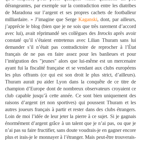
dérangeantes, par exemple sur la contradiction entre les diatribes
de Maradona sur l’argent et ses propres cachets de footballeur
milliardaire. » J’imagine que Serge
Kaganski
, dont, par ailleurs,
j’apprécie le blog (bien que je ne sois que très rarement d’accord
avec lui), avait réprimandé ses collègues des
Inrocks
après avoir
constaté qu’il s’étaient entretenus avec Lilian Thuram sans lui
demander s’il n’était pas contradictoire de reprocher à l’État
français de ne pas en faire assez pour les banlieues et pour
l’intégration des "jeunes" alors que lui-même est un mercenaire
ayant fui la fiscalité française et se vendant aux clubs européens
les plus offrants (ce qui est son droit le plus strict, d’ailleurs).
Thuram aurait pu aider Lyon dans la conquête de ce titre de
champion d’Europe dont de nombreux observateurs croyaient ce
club capable jusqu’à cette année. Ce sont bien uniquement des
raisons d’argent (et non sportives) qui poussent Thuram et les
autres joueurs français à partir et rester dans des clubs étrangers.
Loin de moi l’idée de leur jeter la pierre à ce sujet. Si je gagnais
énormément d’argent grâce à un talent que je n’ai pas, ou que je
n’ai pas su faire fructifier, sans doute voudrais-je en gagner encore
plus et irais-je le monnayer à l’étranger. Mais peut-être trouverais-