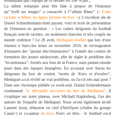
remarquant que l'équipe de ce dernier est 100 % pur...
La même remarque peut être faite à propos de l'émission
qu'"Arrêt sur images" a consacrée à l'"affaire Blanc" (
«
Entre
racisme et bêtise, les lignes j@unes du foot
»
)
. L'excellent site de
Daniel Schneidermann étant payant, voici le texte de présentation
de l'émission en question :
«
Les cadres dirigeants du football
français sont-ils racistes, ou seulement chauvins et très coupés du
monde extérieur ? Le 28 avril,
Mediapart révélait
que lors d'une
réunion à huis-clos tenue en novembre 2010, ils envisageaient
d'instaurer des
"quotas discriminatoires"
à l'entrée des centres de
formation des jeunes adolescents, afin de régler le problème des
"bi-nationaux"
, formés aux frais de la France, mais partant ensuite
jouer dans des équipes étrangères. En accusant avec fracas les
dirigeants du foot de vouloir
"moins de Noirs et d'arabes"
,
Mediapart a-t-il révélé un vrai problème, ou l'a-t-il très mal posé ?
Dans une chronique publiée ce week-end, Daniel Schneidermann
condamnait
"le détestable raccourci du titre de Mediapart"
. Il
s'explique sur notre plateau, avec Michaël Hajdenberg, l'un des
auteurs de l'enquête de Mediapart. Nous avons également invité
Laurent Jaoui, rédacteur en chef d'InfoSport (chaîne du groupe
Canal+) et co-auteur
du livre
Noirs en bleu : le football est-il