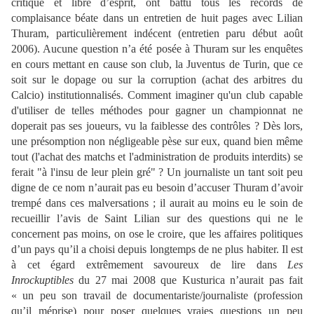
critique et libre d’esprit, ont battu tous les records de
complaisance béate dans un entretien de huit pages avec Lilian
Thuram, particulièrement indécent (entretien paru début août
2006). Aucune question n’a été posée à Thuram sur les enquêtes
en cours mettant en cause son club, la Juventus de Turin, que ce
soit sur le dopage ou sur la corruption (achat des arbitres du
Calcio) institutionnalisés.
Comment imaginer qu'un club capable
d'utiliser de telles méthodes pour gagner un championnat ne
doperait pas ses joueurs, vu la faiblesse des contrôles ? Dès lors,
une présomption non négligeable pèse sur eux, quand bien même
tout (l'achat des matchs et l'administration de produits interdits) se
ferait "à l'insu de leur plein gré" ?
Un journaliste un tant soit peu
digne de ce nom n’aurait pas eu besoin d’accuser Thuram d’avoir
trempé dans ces malversations ; il aurait au moins eu le soin de
recueillir l’avis de Saint Lilian sur des questions qui ne le
concernent pas moins, on ose le croire, que les affaires politiques
d’un pays qu’il a choisi depuis longtemps de ne plus habiter. Il est
à cet égard extrêmement savoureux de lire dans
Les
Inrockuptibles
du 27 mai 2008 que Kusturica n’aurait pas fait
« un peu son travail de documentariste/journaliste (profession
qu’il méprise) pour poser quelques vraies questions un peu