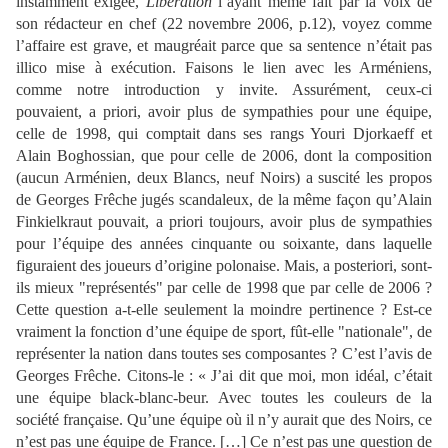
instamment exigée,
Libération
l’ayant même fait par la voix de
son rédacteur en chef (22 novembre 2006, p.12), voyez comme
l’affaire est grave, et maugréait parce que sa sentence n’était pas
illico mise à exécution. Faisons le lien avec les Arméniens,
comme notre introduction y invite. Assurément, ceux-ci
pouvaient, a priori, avoir plus de sympathies pour une équipe,
celle de 1998, qui comptait dans ses rangs Youri Djorkaeff et
Alain Boghossian, que pour celle de 2006, dont la composition
(aucun Arménien, deux Blancs, neuf Noirs) a suscité les propos
de Georges Frêche jugés scandaleux, de la même façon qu’Alain
Finkielkraut pouvait, a priori toujours, avoir plus de sympathies
pour l’équipe des années cinquante ou soixante, dans laquelle
figuraient des joueurs d’origine polonaise. Mais, a posteriori, sont-
ils mieux "représentés" par celle de 1998 que par celle de 2006 ?
Cette question a-t-elle seulement la moindre pertinence ? Est-ce
vraiment la fonction d’une équipe de sport, fût-elle "nationale", de
représenter la nation dans toutes ses composantes ? C’est l’avis de
Georges Frêche. Citons-le : « J’ai dit que moi, mon idéal, c’était
une équipe black-blanc-beur. Avec toutes les couleurs de la
société française. Qu’une équipe où il n’y aurait que des Noirs, ce
n’est pas une équipe de France. […] Ce n’est pas une question de