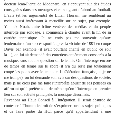
docteur Jean-Pierre de Modenard, en s’appuyant sur des études
consignées dans ses ouvrages et en songeant d’abord au football.
L’avis (et les arguments) de Lilian Thuram me semblerait au
moins aussi intéressant à recueillir sur ce sujet, par exemple.
Yannick Noah, autre icône vénérée des médias et du peuple
interrogé par sondage, a commencé à chanter avant la fin de sa
carrière tennistique. Je ne crois pas me souvenir qu’aux
lendemains d’un succès sportif, après la victoire de 1991 en coupe
Davis par exemple (il avait pourtant chanté en public ce soir
là…), on lui ait demandé des entretiens entièrement consacrés à la
musique, sans aucune question sur le tennis. On l’interroge encore
de temps en temps sur le sport (il n’a du reste pas totalement
coupé les ponts avec le tennis et la fédération française, si je ne
me trompe), on lui demande son avis sur des questions de société,
mais je ne crois pas me faire l’interprète abusif de ses pensées en
affirmant qu’il préfère tout de même qu’on l’interroge en premier
lieu sur son activité principale, la musique désormais.
Revenons au Haut Conseil à l’Intégration. Il serait absurde de
contester à Thuram le droit de s’exprimer sur des sujets politiques
et de faire partie du HCI parce qu’il appartiendrait à une