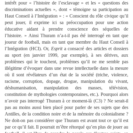
intérêt pour « l’histoire de l’esclavage » et les « questions des
discriminations actuelles », dont « témoigne sa participation au
Haut Conseil à l’Intégration » : « Conscient du rôle civique qu’il
peut jouer, il exprime ici sa préoccupation pour une action
éducative aidant à prendre conscience des séquelles de
l’histoire. » Ainsi Thuram n’a-t-il pas été interrogé en tant que
joueur de football, mais en tant que membre du Haut Conseil à
l’Intégration (HCI). Or,
Esprit
a consacré des articles et dossiers
au sport (en janvier 1999, par exemple), à ses dérives, aux
problèmes qui le touchent, problèmes qu’il ne me semble pas
illégitime d’évoquer dans une revue intellectuelle dans la mesure
où il sont révélateurs d’un état de la société (triche, violence,
racisme, corruption, dopage, drogue, manipulation du vivant,
déshumanisation, manipulation des masses, télévision,
constitution de mythologies contemporaines, etc.). Pourquoi alors
n’avoir pas interrogé Thuram à ce moment-là (C3) ? Ne serait-il
pas au moins aussi bien placé pour parler de ses sujets que des
Antilles, de la condition noire et de la mémoire du colonialisme ?
Ne doit-on pas considérer que Thuram est avant tout ce qu’il est
par ce qu’il fait. Il pourrait m’être rétorqué qu’en plus de jouer au