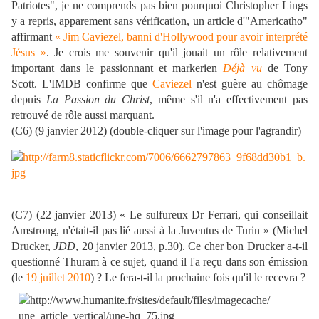
Patriotes", je ne comprends pas bien pourquoi Christopher Lings
y a repris, apparement sans vérification, un article d'"Americatho"
affirmant
«
Jim Caviezel, banni d'Hollywood pour avoir interprété
Jésus
»
. Je crois me souvenir qu'il jouait un rôle relativement
important dans le passionnant et markerien
Déjà vu
de Tony
Scott. L'IMDB confirme que
Caviezel
n'est guère au chômage
depuis
La Passion du Christ
, même s'il n'a effectivement pas
retrouvé de rôle aussi marquant.
(C6) (9 janvier 2012) (double-cliquer sur l'image pour l'agrandir)
(C7) (22 janvier 2013)
«
Le sulfureux Dr Ferrari, qui conseillait
Amstrong, n'était-il pas lié aussi à la Juventus de Turin » (Michel
Drucker,
JDD
, 20 janvier 2013, p.30). Ce cher bon Drucker a-t-il
questionné Thuram à ce sujet, quand il l'a reçu dans son émission
(le
19 juillet 2010
) ? Le fera-t-il la prochaine fois qu'il le recevra ?