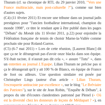
Thuram (cf. sa chronique de RTL du 29 janvier 2010,
"Vers une
France multiraciale, mais post-culturelle ?"
), comme sur bien
d'autres sujets.
(C4) (11 février 2011) Et encore une tribune dans un journal jadis
prestigieux pour "l'ancien footballeur international, champion du
monde 1998", ce titre le rendant apte à être publié dans les pages
"Débats" du
Monde
(du 11 février 2011, p.22) pour enjoindre la
Fédération française de tennis de choisir Marne-la-Vallée comme
prochain site pour Roland-Garros.
(C5) (6-7 mai 2011) « Lors de cette réunion, [Laurent Blanc] dit
que ça ne le dérangerait pas d'avoir onze blacks dans son équipe.
S'il était raciste, il n'aurait pas dit cela »,
«
assure "Tutu"
», dans
un
entretien au journal
L'Equipe
. Lilian Thuram ne précise pas si
ça le dérangerait qu'il y ait 100 % de Blancs, en équipe de France
de foot ou ailleurs. Une question similaire est posée par
Christopher Lings (auteur d'un article
«
Lilian Thuram,
l'escroquerie antiraciste par excellence
»
, sur le blog
"Le Bréviaire
des Patriotes"
),
sur le site de Jean Robin, "Enquête & Débats", à
propos du site d'écoutes clandestines patronné par Plenel (
« Où
est la diversité chez les donneurs de leçons de Médiapart ?
»
), en