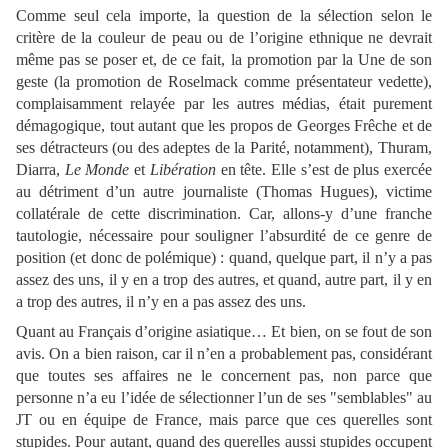
Comme seul cela importe, la question de la sélection selon le
critère de la couleur de peau ou de l’origine ethnique ne devrait
même pas se poser et, de ce fait, la promotion par
la Une
de son
geste (la promotion de Roselmack comme présentateur vedette),
complaisamment relayée par les autres médias, était purement
démagogique, tout autant que les propos de Georges Frêche et de
ses détracteurs (ou des adeptes de
la Parité
, notamment), Thuram,
Diarra,
Le Monde
et
Libération
en tête. Elle s’est de plus exercée
au détriment d’un autre journaliste (Thomas Hugues), victime
collatérale de cette discrimination. Car, allons-y d’une franche
tautologie, nécessaire pour souligner l’absurdité de ce genre de
position (et donc de polémique) : quand, quelque part, il n’y a pas
assez des uns, il y en a trop des autres, et quand, autre part, il y en
a trop des autres, il n’y en a pas assez des uns.
Quant au Français d’origine asiatique… Et bien, on se fout de son
avis. On a bien raison, car il n’en a probablement pas, considérant
que toutes ses affaires ne le concernent pas, non parce que
personne n’a eu l’idée de sélectionner l’un de ses "semblables" au
JT ou en équipe de France, mais parce que ces querelles sont
stupides. Pour autant, quand des querelles aussi stupides occupent