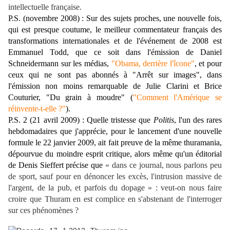
intellectuelle française.
P.S. (novembre 2008) : Sur des sujets proches, une nouvelle fois,
qui est presque coutume, le meilleur commentateur français des
transformations internationales et de l'événement de 2008 est
Emmanuel Todd, que ce soit dans l'émission de Daniel
Schneidermann sur les médias,
"Obama, derrière l'îcone"
, et pour
ceux qui ne sont pas abonnés à "Arrêt sur images", dans
l'émission non moins remarquable de Julie Clarini et Brice
Couturier, "Du grain à moudre" (
"Comment l'Amérique se
réinvente-t-elle ?"
).
P.S. 2 (21 avril 2009) : Quelle tristesse que
Politis
, l'un des rares
hebdomadaires que j'apprécie, pour le lancement d'une nouvelle
formule le 22 janvier 2009, ait fait preuve de la même thuramania,
dépourvue du moindre esprit critique, alors même qu'un éditorial
de Denis Sieffert précise que
« dans ce journal, nous parlons peu
de sport, sauf pour en dénoncer les excès, l'intrusion massive de
l'argent, de la pub, et parfois du dopage
»
: veut-on nous faire
croire que Thuram en est complice en s'abstenant de l'interroger
sur ces phénomènes ?