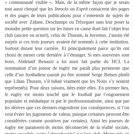
« communauté visible ». Mais, de la même façon que je serais
tout aussi choqué que les
Inrocks
ou
Esprit
consacrent des pages
et des pages de leurs publications pour s’entretenir de sujets de
société avec Zidane, Deschamps ou Trézeguet sans leur poser la
moindre petite question sur les mises en cause dont fait l’objet leur
club (ancien ou actuel), celui de Thuram, la Juventus, j’aurais été
surpris si ces trois joueurs avaient été nommés à cette institution.
Surtout durant leur carrière. Et principalement parce qu’ils ont
choisi de mener cette dernière à l’étranger. Si mes souvenirs sont
bons, Abdelatif Benazzi a lui aussi fait partie du HCI. La
nomination d’un joueur de rugby me paraît plus pertinente que
celle d’un footballeur (aurait pu être nommé Serge Betsen plutôt
que Lilian Thuram, s’il fallait vraiment que les Noirs s’y sentent
représentés). Pour deux raisons, liées entre elles. En premier lieu,
le rugby est moins touché que le football par l’engouement
populaire et médiatique et par le professionnalisme, ainsi que par
les dérives que ces derniers engendrent (ou conséquences, si l’on
veut éviter les jugements de valeur, puisque certaines peuvent être
considérées comme positives par certains). Ainsi les joueurs de
rugby me paraissent-ils moins déconnectés de la réalité sociale,
moins encadrés, voire "chouchoutés" par leur club. Moins pris en