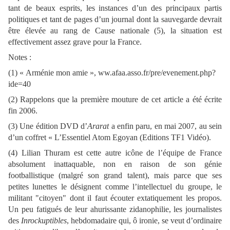
tant de beaux esprits, les instances d’un des principaux partis
politiques et tant de pages d’un journal dont la sauvegarde devrait
être élevée au rang de Cause nationale (5), la situation est
effectivement assez grave pour
la France.
Notes :
(1) « Arménie mon amie », ww.afaa.asso.fr/pre/evenement.php?
ide=40
(2) Rappelons que la première mouture de cet article a été écrite
fin 2006.
(3) Une édition DVD d’
Ararat
a enfin paru, en mai 2007, au sein
d’un coffret « L’Essentiel Atom Egoyan (Editions TF1 Vidéo).
(4)
Lilian Thuram est cette autre icône de l’équipe de France
absolument inattaquable, non en raison de son génie
footballistique (malgré son grand talent), mais parce que ses
petites lunettes le désignent comme l’intellectuel du groupe, le
militant "citoyen" dont il faut écouter extatiquement les propos.
Un peu fatigués de leur ahurissante zidanophilie, les journalistes
des
Inrockuptibles
, hebdomadaire qui, ô ironie, se veut d’ordinaire