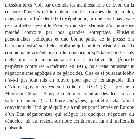
pression turcs (voir par exemple les manifestations de Lyon ou la
censure d’une exposition photo sur les rescapés du génocide),
mais jusqu’au Président de
la République
, qui ne serait pas avare
de courbettes devant le Premier ministre islamiste d’un immense
marché convoité par nos grandes entreprises. Plusieurs
personnalités politiques et une bonne partie de la presse ont
beaucoup insisté sur l’électoralisme qui aurait consisté à flatter la
communauté arménienne en lui concoctant spécialement des lois
(celle qui porte reconnaissance de la tentative de génocide
perpétrée contre les Arméniens en 1915, puis celle punissant le
négationnisme appliqué à ce génocide). Que ce si puissant lobby
n’a-t-il pas tout mis en œuvre pour que le remarquable film
d’Atom Egoyan
Ararat
soit édité en DVD (3) et projeté à
Monsieur Chirac ! Puisque ce dernier prendrait des décisions au
sortir du cinéma (cf. l’affaire
Indigènes
), peut-être cela l’aurait
convaincu de l’indignité qu’il y a à militer pour l’entrée en Europe
d’un État négationniste qui relègue les quelques négateurs du
génocide juif qui restent sur notre continent au rang d’inoffensifs
plaisantins.