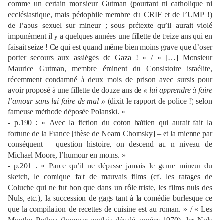
comme un certain monsieur Gutman (pourtant ni catholique ni
ecclésiastique, mais pédophile membre du CRIF et de l’UMP !)
de l’abus sexuel sur mineur ; sous prétexte qu’il aurait violé
impunément il y a quelques années une fillette de treize ans qui en
faisait seize ! Ce qui est quand même bien moins grave que d’oser
porter secours aux assiégés de Gaza ! » / « […] Monsieur
Maurice Gutman, membre éminent du Consistoire israélite,
récemment condamné à deux mois de prison avec sursis pour
avoir proposé à une fillette de douze ans de
« lui apprendre à faire
l’amour sans lui faire de mal »
(dixit le rapport de police !) selon
fameuse méthode déposée Polanski. »
- p.190 : « Avec la fiction du coton haïtien qui aurait fait la
fortune de la France [thèse de Noam Chomsky] – et la mienne par
conséquent – question histoire, on descend au n niveau de
Michael Moore, l’humour en moins. »
- p.201 : « Parce qu’il ne dépasse jamais le genre mineur du
sketch, le comique fait de mauvais films (cf. les ratages de
Coluche qui ne fut bon que dans un rôle triste, les films nuls des
Nuls, etc.), la succession de gags tant à la comédie burlesque ce
que la compilation de recettes de cuisine est au roman. » / « Les
Monthy Python (humour anglais décalé années 1970), les Nuls