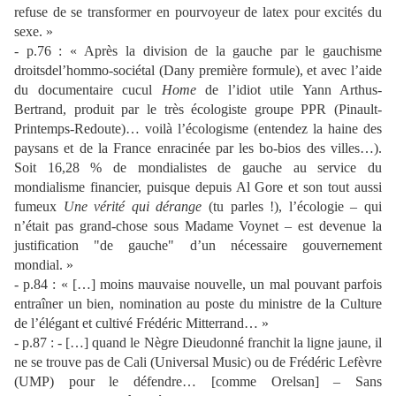
refuse de se transformer en pourvoyeur de latex pour excités du
sexe. »
- p.76 : « Après la division de la gauche par le gauchisme
droitsdel’hommo-sociétal (Dany première formule), et avec l’aide
du documentaire cucul
Home
de l’idiot utile Yann Arthus-
Bertrand, produit par le très écologiste groupe PPR (Pinault-
Printemps-Redoute)… voilà l’écologisme (entendez la haine des
paysans et de la France enracinée par les bo-bios des villes…).
Soit 16,28 % de mondialistes de gauche au service du
mondialisme financier, puisque depuis Al Gore et son tout aussi
fumeux
Une vérité qui dérange
(tu parles !), l’écologie – qui
n’était pas grand-chose sous Madame Voynet – est devenue la
justification "de gauche" d’un nécessaire gouvernement
mondial. »
- p.84 : « […] moins mauvaise nouvelle, un mal pouvant parfois
entraîner un bien, nomination au poste du ministre de la Culture
de l’élégant et cultivé Frédéric Mitterrand… »
- p.87 : - […] quand le Nègre Dieudonné franchit la ligne jaune, il
ne se trouve pas de Cali (Universal Music) ou de Frédéric Lefèvre
(UMP) pour le défendre… [comme Orelsan] – Sans