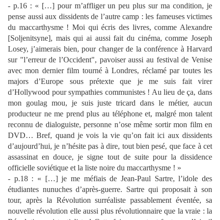
- p.16 : « […] pour m’affliger un peu plus sur ma condition, je
pense aussi aux dissidents de l’autre camp : les fameuses victimes
du maccarthysme ! Moi qui écris des livres, comme Alexandre
[Soljenitsyne], mais qui ai aussi fait du cinéma, comme Joseph
Losey, j’aimerais bien, pour changer de la conférence à Harvard
sur "l’erreur de l’Occident", pavoiser aussi au festival de Venise
avec mon dernier film tourné à Londres, réclamé par toutes les
majors d’Europe sous prétexte que je me suis fait virer
d’Hollywood pour sympathies communistes ! Au lieu de ça, dans
mon goulag mou, je suis juste tricard dans le métier, aucun
producteur ne me prend plus au téléphone et, malgré mon talent
reconnu de dialoguiste, personne n’ose même sortir mon film en
DVD… Bref, quand je vois la vie qu’on fait ici aux dissidents
d’aujourd’hui, je n’hésite pas à dire, tout bien pesé, que face à cet
assassinat en douce, je signe tout de suite pour la dissidence
officielle soviétique et la liste noire du maccarthysme ! »
- p.18 : « […] je me méfiais de Jean-Paul Sartre, l’idole des
étudiantes nunuches d’après-guerre. Sartre qui proposait à son
tour, après la Révolution surréaliste passablement éventée, sa
nouvelle révolution elle aussi plus révolutionnaire que la vraie : la