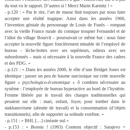
du tout vu le rapport. D’autres si ! Merci Marin Karmitz ! »
- p.120 : « Par le rire, l’art de masse finit toujours par nous faire
accepter une réalité tragique. Ainsi dans les années 1960,
l’invention géniale du personnage de Louis de Funès – rompant
avec la vieille France rurale du comique troupier Fernandel et de
l’idiot du village Bourvil – poursuivait ce même but : nous faire
accepter la nouvelle figure foncièrement minable de l’employé de
bureau – lèche-bottes avec ses supérieurs, odieux avec ses
subordonnés – mais si nécessaire à la nouvelle France des cadres
et des PDG. »
- p.121 : « Dans les années 2000, le rôle d’une Bridget Jones est
identique : passer un peu de baume narcissique sur cette nouvelle
figure
« psychologico-économique »
ô combien nécessaire au
système : l’employée de bureau hyperactive au bord de l’hystérie.
Femme libérée par le travail des charges traditionnelles qui
pesaient sur elle : mari, enfant, foyer, pour tomber dans le
stakhanovisme (abrutie de travail) et la consommation (d’objets
transitionnels), afin de supporter sa solitude extrême. »
- p.151 : « BHL […] cinéaste nul »
- p.153 : «
Bosnia !
(1993) Contenu objectif : Sarajevo =