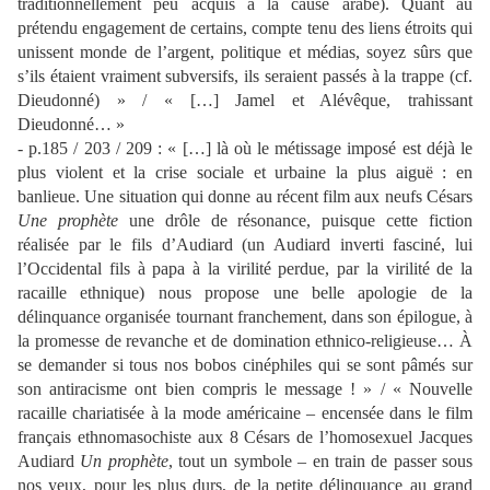
traditionnellement peu acquis à la cause arabe). Quant au
prétendu engagement de certains, compte tenu des liens étroits qui
unissent monde de l’argent, politique et médias, soyez sûrs que
s’ils étaient vraiment subversifs, ils seraient passés à la trappe (cf.
Dieudonné) » / « […] Jamel et Alévêque, trahissant
Dieudonné… »
- p.185 / 203 / 209 : « […] là où le métissage imposé est déjà le
plus violent et la crise sociale et urbaine la plus aiguë : en
banlieue. Une situation qui donne au récent film aux neufs Césars
Une prophète
une drôle de résonance, puisque cette fiction
réalisée par le fils d’Audiard (un Audiard inverti fasciné, lui
l’Occidental fils à papa à la virilité perdue, par la virilité de la
racaille ethnique) nous propose une belle apologie de la
délinquance organisée tournant franchement, dans son épilogue, à
la promesse de revanche et de domination ethnico-religieuse… À
se demander si tous nos bobos cinéphiles qui se sont pâmés sur
son antiracisme ont bien compris le message ! » / « Nouvelle
racaille chariatisée à la mode américaine – encensée dans le film
français ethnomasochiste aux 8 Césars de l’homosexuel Jacques
Audiard
Un prophète
, tout un symbole – en train de passer sous
nos yeux, pour les plus durs, de la petite délinquance au grand