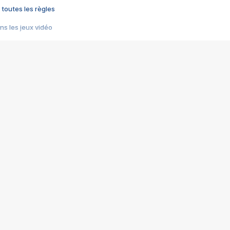
 toutes les règles
s les jeux vidéo
us choquant de Rockstar ? - Le scandale BULLY
e plus moche de Steam
du RÊVE tourne au CAUCHEMAR
pendant 8 heures
it… à tort
umiliés par un jeu vidéo
ire - Final Fantasy 8
ti un empire - Age of Empires
story DOFUS
tard, il crée l'un des pires jeux de tous les temps, MindsEye.