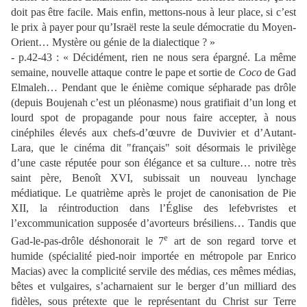
doit pas être facile. Mais enfin, mettons-nous à leur place, si c’est
le prix à payer pour qu’Israël reste la seule démocratie du Moyen-
Orient… Mystère ou génie de la dialectique ? »
- p.42-43 : « Décidément, rien ne nous sera épargné. La même
semaine, nouvelle attaque contre le pape et sortie de
Coco
de Gad
Elmaleh… Pendant que le énième comique sépharade pas drôle
(depuis Boujenah c’est un pléonasme) nous gratifiait d’un long et
lourd spot de propagande pour nous faire accepter, à nous
cinéphiles élevés aux chefs-d’œuvre de Duvivier et d’Autant-
Lara, que le cinéma dit "français" soit désormais le privilège
d’une caste réputée pour son élégance et sa culture… notre très
saint père, Benoît XVI, subissait un nouveau lynchage
médiatique. Le quatrième après le projet de canonisation de Pie
XII, la réintroduction dans l’Église des lefebvristes et
l’excommunication supposée d’avorteurs brésiliens… Tandis que
e
Gad-le-pas-drôle déshonorait le 7
art de son regard torve et
humide (spécialité pied-noir importée en métropole par Enrico
Macias) avec la complicité servile des médias, ces mêmes médias,
bêtes et vulgaires, s’acharnaient sur le berger d’un milliard des
fidèles, sous prétexte que le représentant du Christ sur Terre