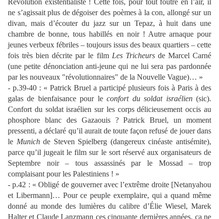
Révolution existentialiste ! Cette fois, pour tout foutre en l’air, il
ne s’agissait plus de dégoiser des poèmes à la con, allongé sur un
divan, mais d’écouter du jazz sur un Tepaz, à huit dans une
chambre de bonne, tous habillés en noir ! Autre arnaque pour
jeunes verbeux fébriles – toujours issus des beaux quartiers – cette
fois très bien décrite par le film
Les Tricheurs
de Marcel Carné
(une petite dénonciation anti-jeune qui ne lui sera pas pardonnée
par les nouveaux "révolutionnaires" de la Nouvelle Vague)… »
- p.39-40 : « Patrick Bruel a participé plusieurs fois à Paris à des
galas de bienfaisance pour le
confort du soldat israélien
(sic).
Confort du soldat israélien sur les corps délicieusement occis au
phosphore blanc des Gazaouis ? Patrick Bruel, un moment
pressenti, a déclaré qu’il aurait de toute façon refusé de jouer dans
le
Munich
de Steven Spielberg (dangereux cinéaste antisémite),
parce qu’il jugeait le film sur le sort réservé aux organisateurs de
Septembre noir – tous assassinés par le Mossad – trop
complaisant pour les Palestiniens ! »
- p.42 : « Obligé de gouverner avec l’extrême droite [Netanyahou
et Libermann]… Pour ce peuple exemplaire, qui a quand même
donné au monde des lumières du calibre d’Élie Wiesel, Marek
Halter et Claude Lanzmann ces cinquante dernières années, ça ne