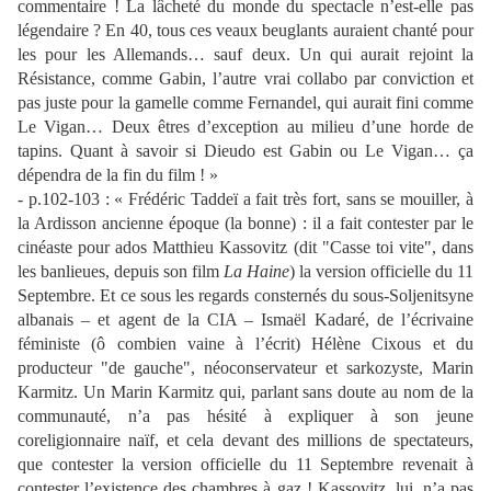
commentaire ! La lâcheté du monde du spectacle n’est-elle pas
légendaire ? En 40, tous ces veaux beuglants auraient chanté pour
les pour les Allemands… sauf deux. Un qui aurait rejoint la
Résistance, comme Gabin, l’autre vrai collabo par conviction et
pas juste pour la gamelle comme Fernandel, qui aurait fini comme
Le Vigan… Deux êtres d’exception au milieu d’une horde de
tapins. Quant à savoir si Dieudo est Gabin ou Le Vigan… ça
dépendra de la fin du film ! »
- p.102-103 : « Frédéric Taddeï a fait très fort, sans se mouiller, à
la Ardisson ancienne époque (la bonne) : il a fait contester par le
cinéaste pour ados Matthieu Kassovitz (dit "Casse toi vite", dans
les banlieues, depuis son film
La Haine
) la version officielle du 11
Septembre. Et ce sous les regards consternés du sous-Soljenitsyne
albanais – et agent de la CIA – Ismaël Kadaré, de l’écrivaine
féministe (ô combien vaine à l’écrit) Hélène Cixous et du
producteur "de gauche", néoconservateur et sarkozyste, Marin
Karmitz. Un Marin Karmitz qui, parlant sans doute au nom de la
communauté, n’a pas hésité à expliquer à son jeune
coreligionnaire naïf, et cela devant des millions de spectateurs,
que contester la version officielle du 11 Septembre revenait à
contester l’existence des chambres à gaz ! Kassovitz, lui, n’a pas