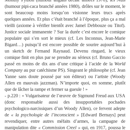
(humour pipi-caca branché années 1980), drôles sur le moment, le
sont beaucoup moins lorsqu’on visionne leurs trucs après
quelques années. Et plus c’était branché à l’époque, plus ça a mal
vieilli (axiome à vérifier bientôt avec Jamel Debbouze ou Titof).
Justice sociale immanente ? Sur la durée c’est encore le comique
populaire qui s’en sort le mieux (cf. Les Inconnus, Jean-Marie
Bigard…) puisqu’il est encore possible de sourire aujourd’hui à
un sketch de Fernand Raynaud. Devenu ringard, le vieux
comique finit en plus par se prendre au sérieux (cf. Bruno Gaccio
passé en moins de dix ans d’une critique à l’acide de la
World
Company
au pur catéchisme PS). Singeant le philosophe (cf. Jean
Yanne sans doute poussé par son éditeur) ou l’artiste (Woody
Allen en mauvais jazzman). N’importe quoi, en somme, plutôt
que de lâcher la rampe et fermer sa gueule ! »
- p.220 : « Vulgarisateur de l’œuvre de Sigmund Freud aux USA
(donc responsable aussi des insupportables pochades
psychologico-narcissiques d’un Woody Allen), ce fervent adepte
de
« la psychologie de l’inconscient »
[Edward Bernays] peut
revendiquer, entre autres méfaits d’armes, la campagne de
manipulation dite
« Commission Creel »
qui, en 1917, poussa le