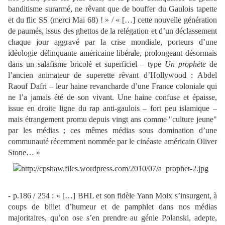
banditisme surarmé, ne rêvant que de bouffer du Gaulois tapette
et du flic SS (merci Mai 68) ! » / « […] cette nouvelle génération
de paumés, issus des ghettos de la relégation et d’un déclassement
chaque jour aggravé par la crise mondiale, porteurs d’une
idéologie délinquante américaine libérale, prolongeant désormais
dans un salafisme bricolé et superficiel – type
Un prophète
de
l’ancien animateur de superette rêvant d’Hollywood : Abdel
Raouf Dafri – leur haine revancharde d’une France coloniale qui
ne l’a jamais été de son vivant. Une haine confuse et épaisse,
issue en droite ligne du rap anti-gaulois – fort peu islamique –
mais étrangement promu depuis vingt ans comme "culture jeune"
par les médias ; ces mêmes médias sous domination d’une
communauté récemment nommée par le cinéaste américain Oliver
Stone… »
- p.186 / 254 : « […] BHL et son fidèle Yann Moix s’insurgent, à
coups de billet d’humeur et de pamphlet dans nos médias
majoritaires, qu’on ose s’en prendre au génie Polanski, adepte,