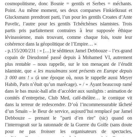
cosmopolitisme, donc Bosnie = gentils et Serbes = méchants.
Point. Au même moment, ses deux comparses Finkielkraut et
Glucksmann prendront parti, l’un pour les gentils Croates d’Ante
Pavelic, l’autre pour les gentils Tchétchènes islamistes. Trois
partis pris parfaitement contraires à leur supposée éthique
lévinassienne, mais trouvant, comme chaque fois, toute leur
cohérence dans la géopolitique de l’Empire… »
- p.155/200/231 : « […] le séditieux Jamel Debbouze – l’ex-grand
copain de Dieudonné passé depuis à Mohamed VI, autrement
plus rentable – nous rappelle, sur le ton menaçant de l’érudit
islamiste, que
« les musulmans sont présents en Europe depuis
3 000 ans ! »
(à une époque où, nous le rappelle aussi Meyer
Habib, Paris n’était qu’un marécage). » / « Ayant beaucoup ramé
dans le bas music-hall afin d’accéder aux sunlights : animation de
comités d’entreprise, Club Med, café-théâtre… le comique vit
dans la terreur de redescendre. D’où l’incommensurable lâcheté
d’un Smaïn – le Beur de service, aujourd’hui remplacé par Jamel
Debbouze – prenant le "parti d’en rire" (sic) quand on
l’interrogeait sur la ratonnade de la Guerre du Golfe (sans doute
pour ne pas froisser les organisateurs de spectacles,