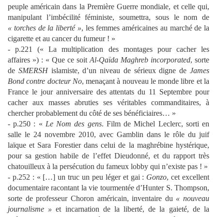
peuple américain dans la Première Guerre mondiale, et celle qui,
manipulant l’imbécilité féministe, soumettra, sous le nom de
« torches de la liberté »
, les femmes américaines au marché de la
cigarette et au cancer du fumeur ! »
- p.221 (« La multiplication des montages pour cacher les
affaires ») : « Que ce soit
Al-Qaïda Maghreb incorporated
, sorte
de
SMERSH
islamiste, d’un niveau de sérieux digne de
James
Bond contre docteur No
, menaçant à nouveau le monde libre et la
France le jour anniversaire des attentats du 11 Septembre pour
cacher aux masses abruties ses véritables commanditaires, à
chercher probablement du côté de ses bénéficiaires… »
- p.250 : «
Le Nom des gens
. Film de Michel Leclerc, sorti en
salle le 24 novembre 2010, avec Gamblin dans le rôle du juif
laïque et Sara Forestier dans celui de la maghrébine hystérique,
pour sa gestion habile de l’effet Dieudonné, et du rapport très
chatouilleux à la persécution du fameux lobby qui n’existe pas ! »
- p.252 : « […] un truc un peu léger et gai :
Gonzo
, cet excellent
documentaire racontant la vie tourmentée d’Hunter S. Thompson,
sorte de professeur Choron américain, inventaire du
« nouveau
journalisme »
et incarnation de la liberté, de la gaieté, de la