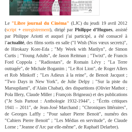
Le
"Libre journal du Cinéma"
(LJC) du jeudi 19 avril 2012
(
script
+
enregistrement
), dirigé par
Philippe d’Hugues
, assisté
par Philippe Ariotti et auquel j’ai participé, a été consacré à
l’
actualité
, des films sortis en salle ("I Wish (Nos vœux secrets)",
de Hirokazy Kore-Eda ; "My Week with Marilyn", de Simon
Curtis ; "Young Adults", de Jason Reitman ; "Twixt", de Francis
Ford Coppola ; "Radiostars", de Romain Lévy ; "La Terre
outragée", de Michale Boganim ; "Le Roi Lion", de Roger Allers
et Rob Minkoff ; "Les Adieux à la reine", de Benoit Jacquot ;
"Two Days in New York", de Julie Delpy ; "Sur la piste du
Marsupilami", d’Alain Chabat), des disparitions (Olivier Mathot ;
Pola Illery, Claude Miller ; François Brigneau) et des publications
("Je Suis Partout : Anthologie 1932-1944", ; "Écrits critiques
1941 – 2011", de Jean-José Marchand ; "Chroniques littéraires",
de Georges Laffly ; "Pour saluer Pierre Benoit", numéro des
"Cahiers Pierre Benoit" ; "Les Médias en servitude", de Claude
Lorne ; "Jeanne d’Arc par elle-même", de Raphaël Delarbre).