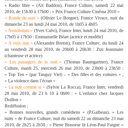
« Radio libre » (Ali Baddou), France Culture, samedi 22 mai
2010, de 15h30 à 17h00 : « Prix France Culture Cinéma 2010 »
« Ronde de nuit »
(Olivier Le Borgne), France Vivace, nuit du
dimanche 23 au lundi 24 mai 2010, de 1h05 à 4h05
« Nonobstant »
(Yves Calvi), France Inter, lundi 24 mai 2010, de
17h05 à 17h50 : Emmanuelle Béart (actrice et modèle)
« A voix nue »
(Alexandre Breton), France Culture, du lundi 24
au vendredi 28 mai 2010, de 20h00 à 20h30 : Zizi Jeanmaire
(chanteuse et actrice)
« Les passagers de la nuit »
(Thomas Baumgartner), France
Culture, mardi 25, mercredi 26 mai 2010, de 23h00 à 23h50 :
« Top Ten » (par Tanguy Viel) – « Des filles et des voitures » ;
« La violence dans l’écran »
« La nuit comme si »
(Sylvie La Rocca), France Inter, vendredi
28 mai 2010, de 23 h 10 à 0h00 : « L’enfance chez Jacques
Doillon »
Rediffusion :
« Bonnes nouvelles, grands comédiens » (P.Galbeau), « Les
nuits » de France Culture, nuit du samedi 22 au dimanche 23 mai
2010, de 2h25 à 2h50 : « Pierre Brasseur lit Léon-Paul Fargue »