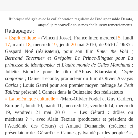
Rubrique rédigée avec la collaboration régulière de l'indispensable Desata,
auquel je renouvelle tous mes chaleureux remerciements.
Rattrapages :
« Esprit critique »
(Vincent Josse), France Inter, mercredi
5
, lundi
17
, mardi
18
, mercredi
19
, jeudi
20
mai 2010, de 9h10 à 9h35 :
Gaspard Noé (réalisateur), pour son film
Enter the Void
;
Bertrand Tavernier et Grégoire Le Prince-Ringuet pour La
princesse de Montpensier et L'autre monde de Gilles Marchand
;
Juliette Binoche pour le film d'Abbas Kiarostami,
Copie
conforme
; Daniel Leconte, producteur du film d'Olivier Assayas
Carlos
; Louis Garrel pour son premier moyen métrage
Le Petit
Tailleur
présenté à Cannes dans la Quinzaine des réalisateurs
« La polémique culturelle »
(Marc-Olivier Fogiel et Guy Carlier),
Europe 1, lundi 10, mardi 11, mercredi 12, vendredi 14, mercredi
19, vendredi 21 mai 2010 : « Les Gérard : drôles ou
méchants ? », avec Alain Terzian (producteur et président de
l’Académie des Césars) et Arnaud Demanche (créateur et
présentateur des Gérard) ; « Cannes, galvaudé par les people ? »,