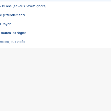
 a 13 ans (et vous l'avez ignoré)
e (littéralement)
im Rayan
 toutes les règles
s les jeux vidéo
us choquant de Rockstar ? - Le scandale BULLY
e plus moche de Steam
du RÊVE tourne au CAUCHEMAR
pendant 8 heures
it… à tort
umiliés par un jeu vidéo
ire - Final Fantasy 8