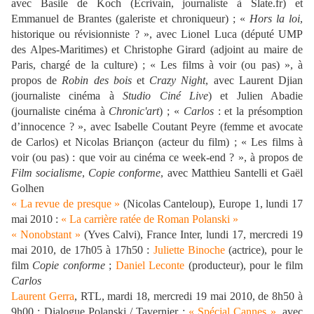
avec Basile de Koch (Ecrivain, journaliste à Slate.fr) et
Emmanuel de Brantes (galeriste et chroniqueur) ; «
Hors la loi
,
historique ou révisionniste ? », avec Lionel Luca (député UMP
des Alpes-Maritimes) et Christophe Girard (adjoint au maire de
Paris, chargé de la culture) ; « Les films à voir (ou pas) », à
propos de
Robin des bois
et
Crazy Night
, avec Laurent Djian
(journaliste cinéma à
Studio Ciné Live
) et Julien Abadie
(journaliste cinéma à
Chronic'art
) ; «
Carlos
: et la présomption
d’innocence ? », avec Isabelle Coutant Peyre (femme et avocate
de Carlos) et Nicolas Briançon (acteur du film) ; « Les films à
voir (ou pas) : que voir au cinéma ce week-end ? », à propos de
Film socialisme
,
Copie conforme
, avec Matthieu Santelli et Gaël
Golhen
« La revue de presque »
(Nicolas Canteloup), Europe 1, lundi 17
mai 2010 :
« La carrière ratée de Roman Polanski »
« Nonobstant »
(Yves Calvi), France Inter, lundi 17, mercredi 19
mai 2010, de 17h05 à 17h50 :
Juliette Binoche
(actrice), pour le
film
Copie conforme
;
Daniel Leconte
(producteur), pour le film
Carlos
Laurent Gerra
, RTL, mardi 18, mercredi 19 mai 2010, de 8h50 à
9h00 : Dialogue Polanski / Tavernier ;
« Spécial Cannes »
, avec