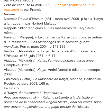
par Nicolas Villodre
Zéro de conduite (4 avril 2009) :
« Katyn : requiem pour un
massacre »
, par Francis
Revues :
Nouvelle Revue d'Histoire (n°41, mars-avril 2009, p.8) : « "Katyn"
à la trappe », par Norbert Multeau
Rappels bibliographiques sur les massacres de Katyn eux-
mêmes :
Faverjon (Philippe), « Le charnier de Katyn : controverse autour
d'un massacre »,
Les Mensonges de la seconde guerre
mondiale
, Perrin, mars 2004, p.149-166.
Viatteau (Alexandra), « Katyn : la négation d'un massacre »,
L'Histoire
, n°35, juin 1981, p.6-17.
Viatteau (Alexandra),
Katyn, l'armée polonaise assassinée
,
Complexe, 1992.
Viatteau (Alexandra),
Katyn
, André Versaille éditeur, printemps
2009.
Zaslavsky (Victor),
Le Massacre de Katyn
, Monaco, Éditions du
Rocher, octobre 2003, 168 p.
Le Figaro :
« "Katyn, du massacre à l'imposture » :
Avec son nouveau film, «Katyn», présenté à la Berlinale en
présence de la chancelière Angela Merkel, Andrzej Wajda signe
une œuvre magistrale sur une page terrible de l'histoire