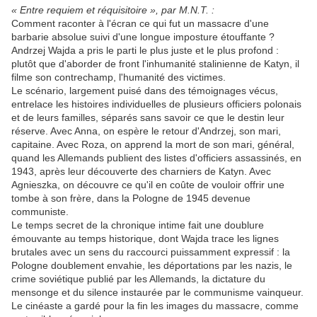
« Entre requiem et réquisitoire », par M.N.T. :
Comment raconter à l'écran ce qui fut un massacre d'une
barbarie absolue suivi d'une longue imposture étouffante ?
Andrzej Wajda a pris le parti le plus juste et le plus profond :
plutôt que d'aborder de front l'inhumanité stalinienne de Katyn, il
filme son contrechamp, l'humanité des victimes.
Le scénario, largement puisé dans des témoignages vécus,
entrelace les histoires individuelles de plusieurs officiers polonais
et de leurs familles, séparés sans savoir ce que le destin leur
réserve. Avec Anna, on espère le retour d'Andrzej, son mari,
capitaine. Avec Roza, on apprend la mort de son mari, général,
quand les Allemands publient des listes d'officiers assassinés, en
1943, après leur découverte des charniers de Katyn. Avec
Agnieszka, on découvre ce qu'il en coûte de vouloir offrir une
tombe à son frère, dans la Pologne de 1945 devenue
communiste.
Le temps secret de la chronique intime fait une doublure
émouvante au temps historique, dont Wajda trace les lignes
brutales avec un sens du raccourci puissamment expressif : la
Pologne doublement envahie, les déportations par les nazis, le
crime soviétique publié par les Allemands, la dictature du
mensonge et du silence instaurée par le communisme vainqueur.
Le cinéaste a gardé pour la fin les images du massacre, comme