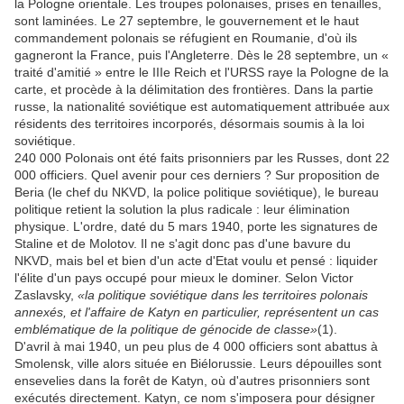
la Pologne orientale. Les troupes polonaises, prises en tenailles,
sont laminées. Le 27 septembre, le gouvernement et le haut
commandement polonais se réfugient en Roumanie, d'où ils
gagneront la France, puis l'Angleterre. Dès le 28 septembre, un «
traité d'amitié » entre le IIIe Reich et l'URSS raye la Pologne de la
carte, et procède à la délimitation des frontières. Dans la partie
russe, la nationalité soviétique est automatiquement attribuée aux
résidents des territoires incorporés, désormais soumis à la loi
soviétique.
240 000 Polonais ont été faits prisonniers par les Russes, dont 22
000 officiers. Quel avenir pour ces derniers ? Sur proposition de
Beria (le chef du NKVD, la police politique soviétique), le bureau
politique retient la solution la plus radicale : leur élimination
physique. L'ordre, daté du 5 mars 1940, porte les signatures de
Staline et de Molotov. Il ne s'agit donc pas d'une bavure du
NKVD, mais bel et bien d'un acte d'Etat voulu et pensé : liquider
l'élite d'un pays occupé pour mieux le dominer. Selon Victor
Zaslavsky,
«la politique soviétique dans les territoires polonais
annexés, et l'affaire de Katyn en particulier, représentent un cas
emblématique de la politique de génocide de classe»
(1).
D'avril à mai 1940, un peu plus de 4 000 officiers sont abattus à
Smolensk, ville alors située en Biélorussie. Leurs dépouilles sont
ensevelies dans la forêt de Katyn, où d'autres prisonniers sont
exécutés directement. Katyn, ce nom s'imposera pour désigner