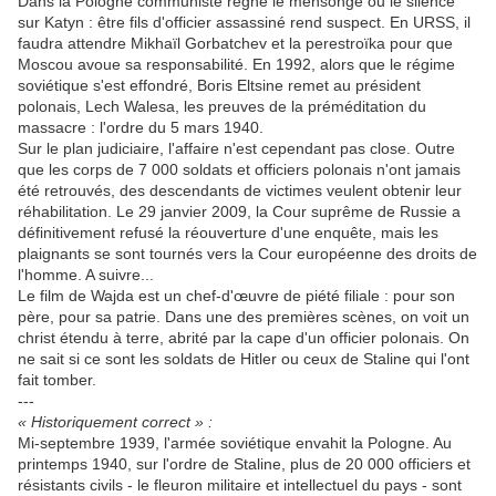
Dans la Pologne communiste règne le mensonge ou le silence
sur Katyn : être fils d'officier assassiné rend suspect. En URSS, il
faudra attendre Mikhaïl Gorbatchev et la perestroïka pour que
Moscou avoue sa responsabilité. En 1992, alors que le régime
soviétique s'est effondré, Boris Eltsine remet au président
polonais, Lech Walesa, les preuves de la préméditation du
massacre : l'ordre du 5 mars 1940.
Sur le plan judiciaire, l'affaire n'est cependant pas close. Outre
que les corps de 7 000 soldats et officiers polonais n'ont jamais
été retrouvés, des descendants de victimes veulent obtenir leur
réhabilitation. Le 29 janvier 2009, la Cour suprême de Russie a
définitivement refusé la réouverture d'une enquête, mais les
plaignants se sont tournés vers la Cour européenne des droits de
l'homme. A suivre...
Le film de Wajda est un chef-d'œuvre de piété filiale : pour son
père, pour sa patrie. Dans une des premières scènes, on voit un
christ étendu à terre, abrité par la cape d'un officier polonais. On
ne sait si ce sont les soldats de Hitler ou ceux de Staline qui l'ont
fait tomber.
---
« Historiquement correct » :
Mi-septembre 1939, l'armée soviétique envahit la Pologne. Au
printemps 1940, sur l'ordre de Staline, plus de 20 000 officiers et
résistants civils - le fleuron militaire et intellectuel du pays - sont