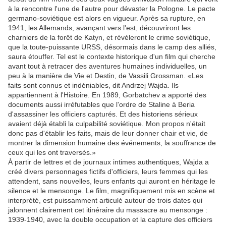
à la rencontre l'une de l'autre pour dévaster la Pologne. Le pacte
germano-soviétique est alors en vigueur. Après sa rupture, en
1941, les Allemands, avançant vers l'est, découvriront les
charniers de la forêt de Katyn, et révéleront le crime soviétique,
que la toute-puissante URSS, désormais dans le camp des alliés,
saura étouffer. Tel est le contexte historique d'un film qui cherche
avant tout à retracer des aventures humaines individuelles, un
peu à la manière de Vie et Destin, de Vassili Grossman. «Les
faits sont connus et indéniables, dit Andrzej Wajda. Ils
appartiennent à l'Histoire. En 1989, Gorbatchev a apporté des
documents aussi irréfutables que l'ordre de Staline à Beria
d'assassiner les officiers capturés. Et des historiens sérieux
avaient déjà établi la culpabilité soviétique. Mon propos n'était
donc pas d'établir les faits, mais de leur donner chair et vie, de
montrer la dimension humaine des événements, la souffrance de
ceux qui les ont traversés.»
À partir de lettres et de journaux intimes authentiques, Wajda a
créé divers personnages fictifs d'officiers, leurs femmes qui les
attendent, sans nouvelles, leurs enfants qui auront en héritage le
silence et le mensonge. Le film, magnifiquement mis en scène et
interprété, est puissamment articulé autour de trois dates qui
jalonnent clairement cet itinéraire du massacre au mensonge :
1939-1940, avec la double occupation et la capture des officiers