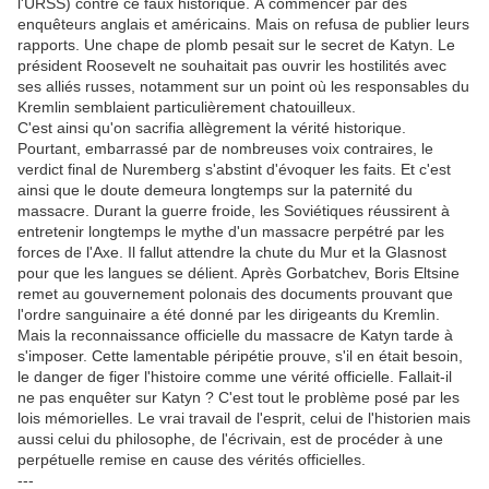
l'URSS) contre ce faux historique. À commencer par des
enquêteurs anglais et américains. Mais on refusa de publier leurs
rapports. Une chape de plomb pesait sur le secret de Katyn. Le
président Roosevelt ne souhaitait pas ouvrir les hostilités avec
ses alliés russes, notamment sur un point où les responsables du
Kremlin semblaient particulièrement chatouilleux.
C'est ainsi qu'on sacrifia allègrement la vérité historique.
Pourtant, embarrassé par de nombreuses voix contraires, le
verdict final de Nuremberg s'abstint d'évoquer les faits. Et c'est
ainsi que le doute demeura longtemps sur la paternité du
massacre. Durant la guerre froide, les Soviétiques réussirent à
entretenir longtemps le mythe d'un massacre perpétré par les
forces de l'Axe. Il fallut attendre la chute du Mur et la Glasnost
pour que les langues se délient. Après Gorbatchev, Boris Eltsine
remet au gouvernement polonais des documents prouvant que
l'ordre sanguinaire a été donné par les dirigeants du Kremlin.
Mais la reconnaissance officielle du massacre de Katyn tarde à
s'imposer. Cette lamentable péripétie prouve, s'il en était besoin,
le danger de figer l'histoire comme une vérité officielle. Fallait-il
ne pas enquêter sur Katyn ? C'est tout le problème posé par les
lois mémorielles. Le vrai travail de l'esprit, celui de l'historien mais
aussi celui du philosophe, de l'écrivain, est de procéder à une
perpétuelle remise en cause des vérités officielles.
---