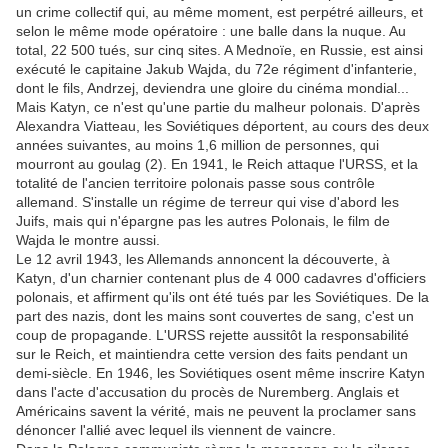
un crime collectif qui, au même moment, est perpétré ailleurs, et
selon le même mode opératoire : une balle dans la nuque. Au
total, 22 500 tués, sur cinq sites. A Mednoïe, en Russie, est ainsi
exécuté le capitaine Jakub Wajda, du 72e régiment d'infanterie,
dont le fils, Andrzej, deviendra une gloire du cinéma mondial...
Mais Katyn, ce n'est qu'une partie du malheur polonais. D'après
Alexandra Viatteau, les Soviétiques déportent, au cours des deux
années suivantes, au moins 1,6 million de personnes, qui
mourront au goulag (2). En 1941, le Reich attaque l'URSS, et la
totalité de l'ancien territoire polonais passe sous contrôle
allemand. S'installe un régime de terreur qui vise d'abord les
Juifs, mais qui n'épargne pas les autres Polonais, le film de
Wajda le montre aussi.
Le 12 avril 1943, les Allemands annoncent la découverte, à
Katyn, d'un charnier contenant plus de 4 000 cadavres d'officiers
polonais, et affirment qu'ils ont été tués par les Soviétiques. De la
part des nazis, dont les mains sont couvertes de sang, c'est un
coup de propagande. L'URSS rejette aussitôt la responsabilité
sur le Reich, et maintiendra cette version des faits pendant un
demi-siècle. En 1946, les Soviétiques osent même inscrire Katyn
dans l'acte d'accusation du procès de Nuremberg. Anglais et
Américains savent la vérité, mais ne peuvent la proclamer sans
dénoncer l'allié avec lequel ils viennent de vaincre.