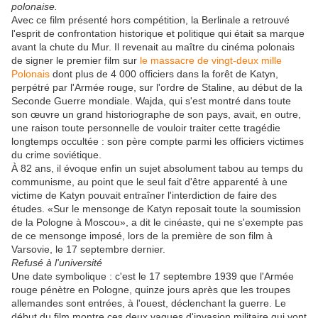
polonaise.
Avec ce film présenté hors compétition, la Berlinale a retrouvé
l'esprit de confrontation historique et politique qui était sa marque
avant la chute du Mur. Il revenait au maître du cinéma polonais
de signer le premier film sur
le massacre de vingt-deux mille
Polonais
dont plus de 4 000 officiers dans la forêt de Katyn,
perpétré par l'Armée rouge, sur l'ordre de Staline, au début de la
Seconde Guerre mondiale. Wajda, qui s'est montré dans toute
son œuvre un grand historiographe de son pays, avait, en outre,
une raison toute personnelle de vouloir traiter cette tragédie
longtemps occultée : son père compte parmi les officiers victimes
du crime soviétique.
À 82 ans, il évoque enfin un sujet absolument tabou au temps du
communisme, au point que le seul fait d'être apparenté à une
victime de Katyn pouvait entraîner l'interdiction de faire des
études. «Sur le mensonge de Katyn reposait toute la soumission
de la Pologne à Moscou», a dit le cinéaste, qui ne s'exempte pas
de ce mensonge imposé, lors de la première de son film à
Varsovie, le 17 septembre dernier.
Refusé à l'université
Une date symbolique : c'est le 17 septembre 1939 que l'Armée
rouge pénètre en Pologne, quinze jours après que les troupes
allemandes sont entrées, à l'ouest, déclenchant la guerre. Le
début du film montre ces deux vagues d'invasion militaire qui vont