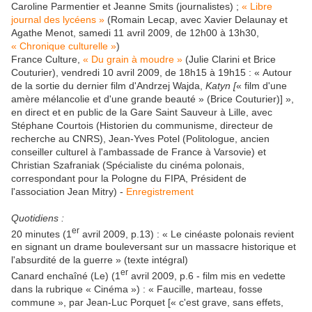
Caroline Parmentier et Jeanne Smits (journalistes) ;
« Libre
journal des lycéens »
(Romain Lecap, avec Xavier Delaunay et
Agathe Menot, samedi 11 avril 2009, de 12h00 à 13h30,
« Chronique culturelle »
)
France Culture,
« Du grain à moudre »
(Julie Clarini et Brice
Couturier), vendredi 10 avril 2009, de 18h15 à 19h15 : « Autour
de la sortie du dernier film d'Andrzej Wajda,
Katyn
[
« film d'une
amère mélancolie et d'une grande beauté » (Brice Couturier)] »,
en direct et en public de la Gare Saint Sauveur à Lille, avec
Stéphane Courtois (Historien du communisme, directeur de
recherche au CNRS), Jean-Yves Potel (Politologue, ancien
conseiller culturel à l'ambassade de France à Varsovie) et
Christian Szafraniak (Spécialiste du cinéma polonais,
correspondant pour la Pologne du FIPA, Président de
l'association Jean Mitry) -
Enregistrement
Quotidiens :
er
20 minutes (1
avril 2009, p.13) : « Le cinéaste polonais revient
en signant un drame bouleversant sur un massacre historique et
l'absurdité de la guerre » (texte intégral)
er
Canard enchaîné (Le) (1
avril 2009, p.6 - film mis en vedette
dans la rubrique « Cinéma ») : « Faucille, marteau, fosse
commune », par Jean-Luc Porquet [« c'est grave, sans effets,