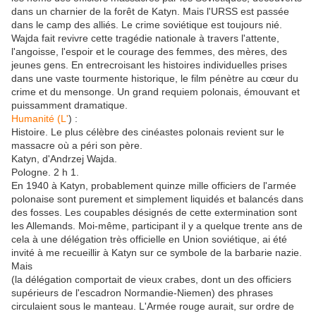
dans un charnier de la forêt de Katyn. Mais l'URSS est passée
dans le camp des alliés. Le crime soviétique est toujours nié.
Wajda fait revivre cette tragédie nationale à travers l'attente,
l'angoisse, l'espoir et le courage des femmes, des mères, des
jeunes gens. En entrecroisant les histoires individuelles prises
dans une vaste tourmente historique, le film pénètre au cœur du
crime et du mensonge. Un grand requiem polonais, émouvant et
puissamment dramatique.
Humanité (L'
) :
Histoire. Le plus célèbre des cinéastes polonais revient sur le
massacre où a péri son père.
Katyn, d'Andrzej Wajda.
Pologne. 2 h 1.
En 1940 à Katyn, probablement quinze mille officiers de l'armée
polonaise sont purement et simplement liquidés et balancés dans
des fosses. Les coupables désignés de cette extermination sont
les Allemands. Moi-même, participant il y a quelque trente ans de
cela à une délégation très officielle en Union soviétique, ai été
invité à me recueillir à Katyn sur ce symbole de la barbarie nazie.
Mais
(la délégation comportait de vieux crabes, dont un des officiers
supérieurs de l'escadron Normandie-Niemen) des phrases
circulaient sous le manteau. L'Armée rouge aurait, sur ordre de