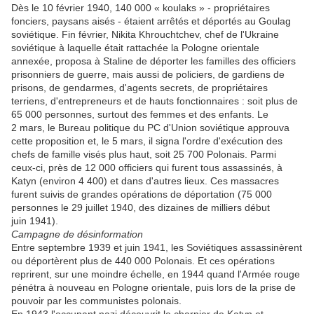
Dès le 10 février 1940, 140 000 « koulaks » - propriétaires
fonciers, paysans aisés - étaient arrêtés et déportés au Goulag
soviétique. Fin février, Nikita Khrouchtchev, chef de l'Ukraine
soviétique à laquelle était rattachée la Pologne orientale
annexée, proposa à Staline de déporter les familles des officiers
prisonniers de guerre, mais aussi de policiers, de gardiens de
prisons, de gendarmes, d'agents secrets, de propriétaires
terriens, d'entrepreneurs et de hauts fonctionnaires : soit plus de
65 000 personnes, surtout des femmes et des enfants. Le
2 mars, le Bureau politique du PC d'Union soviétique approuva
cette proposition et, le 5 mars, il signa l'ordre d'exécution des
chefs de famille visés plus haut, soit 25 700 Polonais. Parmi
ceux-ci, près de 12 000 officiers qui furent tous assassinés, à
Katyn (environ 4 400) et dans d'autres lieux. Ces massacres
furent suivis de grandes opérations de déportation (75 000
personnes le 29 juillet 1940, des dizaines de milliers début
juin 1941).
Campagne de désinformation
Entre septembre 1939 et juin 1941, les Soviétiques assassinèrent
ou déportèrent plus de 440 000 Polonais. Et ces opérations
reprirent, sur une moindre échelle, en 1944 quand l'Armée rouge
pénétra à nouveau en Pologne orientale, puis lors de la prise de
pouvoir par les communistes polonais.
En 1943 l'occupant nazi découvrit le charnier de Katyn et