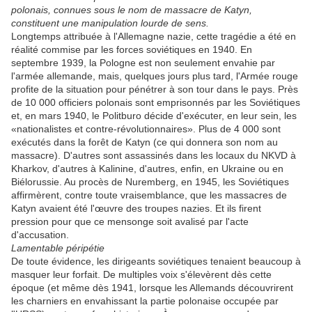
polonais, connues sous le nom de massacre de Katyn,
constituent une manipulation lourde de sens.
Longtemps attribuée à l'Allemagne nazie, cette tragédie a été en
réalité commise par les forces soviétiques en 1940. En
septembre 1939, la Pologne est non seulement envahie par
l'armée allemande, mais, quelques jours plus tard, l'Armée rouge
profite de la situation pour pénétrer à son tour dans le pays. Près
de 10 000 officiers polonais sont emprisonnés par les Soviétiques
et, en mars 1940, le Politburo décide d'exécuter, en leur sein, les
«nationalistes et contre-révolutionnaires». Plus de 4 000 sont
exécutés dans la forêt de Katyn (ce qui donnera son nom au
massacre). D'autres sont assassinés dans les locaux du NKVD à
Kharkov, d'autres à Kalinine, d'autres, enfin, en Ukraine ou en
Biélorussie. Au procès de Nuremberg, en 1945, les Soviétiques
affirmèrent, contre toute vraisemblance, que les massacres de
Katyn avaient été l'œuvre des troupes nazies. Et ils firent
pression pour que ce mensonge soit avalisé par l'acte
d'accusation.
Lamentable péripétie
De toute évidence, les dirigeants soviétiques tenaient beaucoup à
masquer leur forfait. De multiples voix s'élevèrent dès cette
époque (et même dès 1941, lorsque les Allemands découvrirent
les charniers en envahissant la partie polonaise occupée par