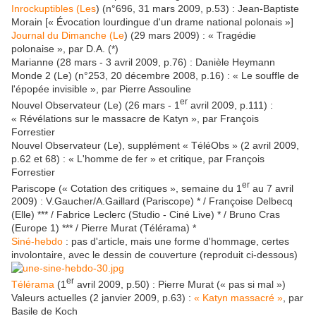
Inrockuptibles (Les
) (n°696, 31 mars 2009, p.53) : Jean-Baptiste
Morain [« Évocation lourdingue d'un drame national polonais »]
Journal du Dimanche (Le
) (29 mars 2009) : « Tragédie
polonaise », par D.A. (*)
Marianne (28 mars - 3 avril 2009, p.76) : Danièle Heymann
Monde 2 (Le) (n°253, 20 décembre 2008, p.16) : « Le souffle de
l'épopée invisible », par Pierre Assouline
er
Nouvel Observateur (Le) (26 mars - 1
avril 2009, p.111) :
« Révélations sur le massacre de Katyn », par François
Forrestier
Nouvel Observateur (Le), supplément « TéléObs » (2 avril 2009,
p.62 et 68) : « L'homme de fer » et critique, par François
Forrestier
er
Pariscope (« Cotation des critiques », semaine du 1
au 7 avril
2009) : V.Gaucher/A.Gaillard (Pariscope) * / Françoise Delbecq
(Elle) *** / Fabrice Leclerc (Studio - Ciné Live) * / Bruno Cras
(Europe 1) *** / Pierre Murat (Télérama) *
Siné-hebdo
: pas d'article, mais une forme d'hommage, certes
involontaire, avec le dessin de couverture (reproduit ci-dessous)
er
Télérama
(1
avril 2009, p.50) : Pierre Murat (« pas si mal »)
Valeurs actuelles (2 janvier 2009, p.63) :
« Katyn massacré »
, par
Basile de Koch