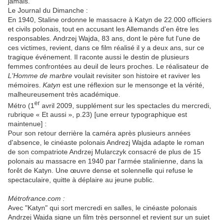
jamais.
Le Journal du Dimanche :
En 1940, Staline ordonne le massacre à Katyn de 22.000 officiers
et civils polonais, tout en accusant les Allemands d'en être les
responsables. Andrzej Wajda, 83 ans, dont le père fut l'une de
ces victimes, revient, dans ce film réalisé il y a deux ans, sur ce
tragique événement. Il raconte aussi le destin de plusieurs
femmes confrontées au deuil de leurs proches. Le réalisateur de
L'Homme de marbre
voulait revisiter son histoire et raviver les
mémoires.
Katyn
est une réflexion sur le mensonge et la vérité,
malheureusement très académique.
er
Métro (1
avril 2009, supplément sur les spectacles du mercredi,
rubrique « Et aussi », p.23) [une erreur typographique est
maintenue] :
Pour son retour derrière la caméra après plusieurs années
d'absence, le cinéaste polonais Andrezj Wajda adapte le roman
de son compatriote Andrzej Mularczyk consacré de plus de 15
polonais au massacre en 1940 par l'armée stalinienne, dans la
forêt de Katyn. Une œuvre dense et solennelle qui refuse le
spectaculaire, quitte à déplaire au jeune public.
Métrofrance.com :
Avec "Katyn" qui sort mercredi en salles, le cinéaste polonais
Andrzej Wajda signe un film très personnel et revient sur un sujet