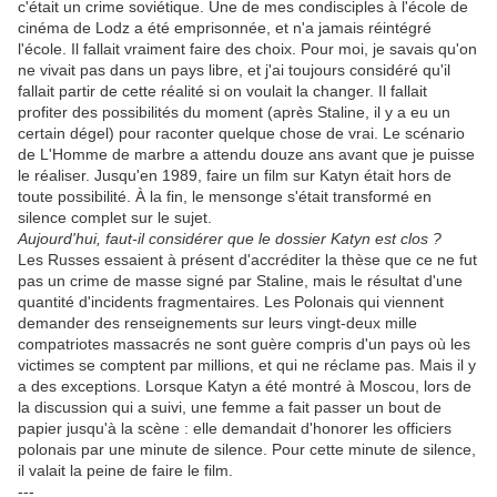
c'était un crime soviétique. Une de mes condisciples à l'école de
cinéma de Lodz a été emprisonnée, et n'a jamais réintégré
l'école. Il fallait vraiment faire des choix. Pour moi, je savais qu'on
ne vivait pas dans un pays libre, et j'ai toujours considéré qu'il
fallait partir de cette réalité si on voulait la changer. Il fallait
profiter des possibilités du moment (après Staline, il y a eu un
certain dégel) pour raconter quelque chose de vrai. Le scénario
de L'Homme de marbre a attendu douze ans avant que je puisse
le réaliser. Jusqu'en 1989, faire un film sur Katyn était hors de
toute possibilité. À la fin, le mensonge s'était transformé en
silence complet sur le sujet.
Aujourd'hui, faut-il considérer que le dossier Katyn est clos ?
Les Russes essaient à présent d'accréditer la thèse que ce ne fut
pas un crime de masse signé par Staline, mais le résultat d'une
quantité d'incidents fragmentaires. Les Polonais qui viennent
demander des renseignements sur leurs vingt-deux mille
compatriotes massacrés ne sont guère compris d'un pays où les
victimes se comptent par millions, et qui ne réclame pas. Mais il y
a des exceptions. Lorsque Katyn a été montré à Moscou, lors de
la discussion qui a suivi, une femme a fait passer un bout de
papier jusqu'à la scène : elle demandait d'honorer les officiers
polonais par une minute de silence. Pour cette minute de silence,
il valait la peine de faire le film.
---