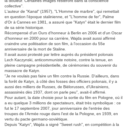
la douleur. Certaines images resteront dans la conscience
collective".
L'auteur de "Kanal" (1957), "L'Homme de marbre", qui remettait
en question l'époque stalinienne, et "L'homme de fer", Palme
d'Or à Cannes en 1981, a assuré que "Katyn" était le dernier film
de sa série historique.
Récompensé d'un Ours d'honneur à Berlin en 2006 et d'un Oscar
d'honneur en 2000 pour sa carrière, Wajda avait aussi affirmé
craindre une politisation de son film, à l'occasion du 55e
anniversaire de la mort de Staline.
Il avait aussi protesté par lettre auprès du président polonais
Lech Kaczynski, anticommuniste notoire, contre la tenue, en
pleine campagne présidentielle, de cérémonies du souvenir du
massacre de Katyn.
"Je ne voulais pas faire un film contre la Russie. D'ailleurs, dans
la forêt de Katyn, à côté des fosses des officiers polonais, il y a
aussi des milliers de Russes, de Biélorusses, d'Ukrainiens,
assassinés dès 1937, dont on parle peu", avait-il affirmé.
Pour autant, la date choisie pour la sortie du film en Pologne, où il
a eu quelque 3 millions de spectateurs, était très symbolique : ce
fut le 17 septembre 2007, jour anniversaire de l'entrée des
troupes de l'Armée rouge dans l'est de la Pologne, en 1939, en
vertu du pacte germano-soviétique.
Depuis "Katyn", Wajda a signé "Sweet rush", en compétition à la