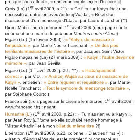
presque sans affect », « une impeccable leçon d'histoire »]
er
Croix (La) (1
avril 2009, p.21) : « Ce film sur Katyn était une
nécessité », entretien avec Andrzej Wajda ; « Récit d'un
massacre et d'un mensonge d'État », par Laurent Larcher (**)
er
Direct Matin : rien le mercredi 1
avril 2009 (deux page sur le
cinéma et une marée de pub pour
Montres contre Aliens
)
Figaro (Le) (15 février 2008) :
« "Katyn, du massacre à
l'imposture »
, par Marie-Noëlle Tranchant ;
« Un des plus
terrifiants massacres de l'histoire »
, par Jacques Saint Victor
Figaro magazine (Le) (27 mars 2009) :
« Katyn : l'autre devoir de
mémoire »
, par Jean Sévilla
er
Figaro (Le) (1
avril 2009, p.28 ; ***) :
« Historiquement
correct »
, par V.D. ;
« Andrzej Wajda au cœur du massacre de
Katyn »
, entretien ;
« Entre requiem et réquisitoire »
, par Marie-
Noëlle Tranchant ;
« Tout le symbole du mensonge totalitaire »
,
par Stéphane Courtois
er
France soir (trois pages sur le cinéma le mercredi 1
avril 2009 ;
www.francesoir.fr) : néant.
er
Humanité (L'
) (1
avril 2009, p.22) : « Tu n'as rien vu à Katyn »,
par Jean Roy [
L'Huma
a-t-elle souhaité rendre hommage à
"Mister Arkadin" et à mon
billet du même titre
?!]
er
Libération (1
avril 2009, p.22, colonne « D'autres films ») :
« Katyn, d'Andrzej Wajda, est le premier film consacré au