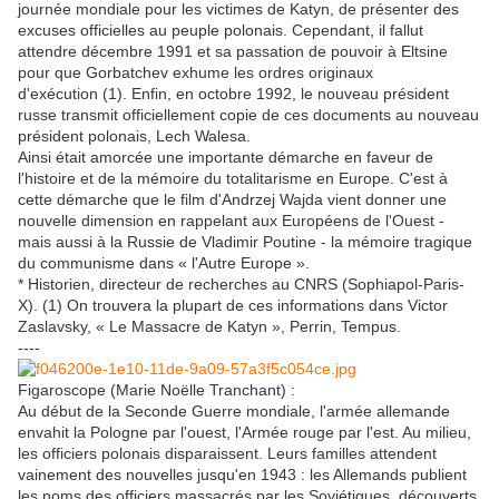
journée mondiale pour les victimes de Katyn, de présenter des
excuses officielles au peuple polonais. Cependant, il fallut
attendre décembre 1991 et sa passation de pouvoir à Eltsine
pour que Gorbatchev exhume les ordres originaux
d'exécution (1). Enfin, en octobre 1992, le nouveau président
russe transmit officiellement copie de ces documents au nouveau
président polonais, Lech Walesa.
Ainsi était amorcée une importante démarche en faveur de
l'histoire et de la mémoire du totalitarisme en Europe. C'est à
cette démarche que le film d'Andrzej Wajda vient donner une
nouvelle dimension en rappelant aux Européens de l'Ouest -
mais aussi à la Russie de ­Vladimir Poutine - la mémoire tragique
du communisme dans « l'Autre Europe ».
* Historien, directeur de recherches au CNRS (Sophiapol-Paris-
X). (1) On trouvera la plupart de ces informations dans Victor
Zaslavsky, « Le Massacre de Katyn », Perrin, Tempus.
----
Figaroscope (Marie Noëlle Tranchant) :
Au début de la Seconde Guerre mondiale, l'armée allemande
envahit la Pologne par l'ouest, l'Armée rouge par l'est. Au milieu,
les officiers polonais disparaissent. Leurs familles attendent
vainement des nouvelles jusqu'en 1943 : les Allemands publient
les noms des officiers massacrés par les Soviétiques, découverts