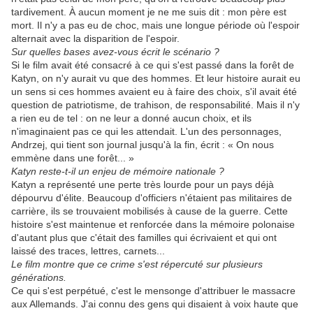
tardivement. À aucun moment je ne me suis dit : mon père est
mort. Il n'y a pas eu de choc, mais une longue période où l'espoir
alternait avec la disparition de l'espoir.
Sur quelles bases avez-vous écrit le scénario ?
Si le film avait été consacré à ce qui s'est passé dans la forêt de
Katyn, on n'y aurait vu que des hommes. Et leur histoire aurait eu
un sens si ces hommes avaient eu à faire des choix, s'il avait été
question de patriotisme, de trahison, de responsabilité. Mais il n'y
a rien eu de tel : on ne leur a donné aucun choix, et ils
n'imaginaient pas ce qui les attendait. L'un des personnages,
Andrzej, qui tient son journal jusqu'à la fin, écrit : « On nous
emmène dans une forêt... »
Katyn reste-t-il un enjeu de mémoire nationale ?
Katyn a représenté une perte très lourde pour un pays déjà
dépourvu d'élite. Beaucoup d'officiers n'étaient pas militaires de
carrière, ils se trouvaient mobilisés à cause de la guerre. Cette
histoire s'est maintenue et renforcée dans la mémoire polonaise
d'autant plus que c'était des familles qui écrivaient et qui ont
laissé des traces, lettres, carnets...
Le film montre que ce crime s'est répercuté sur plusieurs
générations.
Ce qui s'est perpétué, c'est le mensonge d'attribuer le massacre
aux Allemands. J'ai connu des gens qui disaient à voix haute que