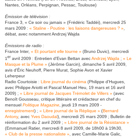
Nantes, Orléans, Perpignan, Pessac, Toulouse)
Émission de télévision :
France 3, « Ce soir ou jamais » (Frédéric Taddéi), mercredi 25
mars 2009 :
« Staline - Poutine : les liaisons dangereuses ? »
,
débat, avec notamment Andrzej Wajda
Émissions de radio :
France Inter,
« Et pourtant elle tourne »
(Bruno Duvic), mercredi
er
1
avril 2009 : Entretien d'Evan Bettan avec
Andrzej Wajda
;
« Le
Masque et la Plume »
(Jérôme Garcin), dimanche 5 avril 2009,
avis d'Éric Neuhoff, Pierre Murat, Sophie Avon et Xavier
Leherpeur
Radio Courtoisie :
Libre journal du cinéma
(Philippe d'Hugues,
avec Philippe Ariotti et Pascal Manuel Heu, 19 mars et 16 avril
2009) ;
« Libre journal de Jacques Trémolet de Villers »
(avec
Benoît Gousseau, critique littéraire et crédacteur en chef du
mensuel
Politique Magazine
, jeudi 19 mars 2009 -
enregistrement
) ;
« Libre journal de la Réplique »
(
Bernard
Antony
, avec
Yves Daoudal
), mercredi 25 mars 2009 ; Bulletin de
réinformation du 2 avril 2009 ;
« Libre journal de la Résistance »
(Emmanuel Ratier, mercredi 8 avril 2009, de 18h00 à 19h30,
« Club de la presse nationaliste »
, avec Camille-Marie Galic,