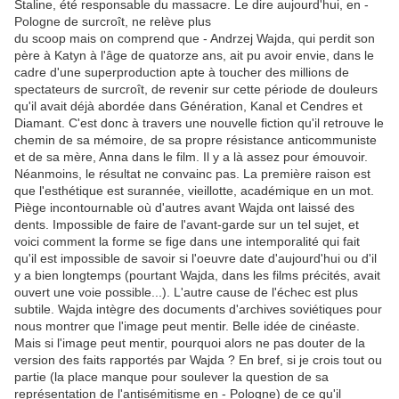
Staline, été responsable du massacre. Le dire aujourd'hui, en -
Pologne de surcroît, ne relève plus
du scoop mais on comprend que - Andrzej Wajda, qui perdit son
père à Katyn à l'âge de quatorze ans, ait pu avoir envie, dans le
cadre d'une superproduction apte à toucher des millions de
spectateurs de surcroît, de revenir sur cette période de douleurs
qu'il avait déjà abordée dans Génération, Kanal et Cendres et
Diamant. C'est donc à travers une nouvelle fiction qu'il retrouve le
chemin de sa mémoire, de sa propre résistance anticommuniste
et de sa mère, Anna dans le film. Il y a là assez pour émouvoir.
Néanmoins, le résultat ne convainc pas. La première raison est
que l'esthétique est surannée, vieillotte, académique en un mot.
Piège incontournable où d'autres avant Wajda ont laissé des
dents. Impossible de faire de l'avant-garde sur un tel sujet, et
voici comment la forme se fige dans une intemporalité qui fait
qu'il est impossible de savoir si l'oeuvre date d'aujourd'hui ou d'il
y a bien longtemps (pourtant Wajda, dans les films précités, avait
ouvert une voie possible...). L'autre cause de l'échec est plus
subtile. Wajda intègre des documents d'archives soviétiques pour
nous montrer que l'image peut mentir. Belle idée de cinéaste.
Mais si l'image peut mentir, pourquoi alors ne pas douter de la
version des faits rapportés par Wajda ? En bref, si je crois tout ou
partie (la place manque pour soulever la question de sa
représentation de l'antisémitisme en - Pologne) de ce qu'il