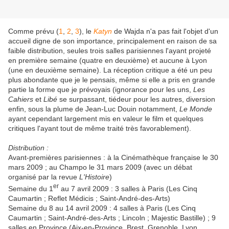
Comme prévu (
1
,
2
,
3
), le
Katyn
de Wajda n'a pas fait l'objet d'un
accueil digne de son importance, principalement en raison de sa
faible distribution, seules trois salles parisiennes l'ayant projeté
en première semaine (quatre en deuxième) et aucune à Lyon
(une en deuxième semaine). La réception critique a été un peu
plus abondante que je le pensais, même si elle a pris en grande
partie la forme que je prévoyais (ignorance pour les uns,
Les
Cahiers
et
Libé
se surpassant, tiédeur pour les autres, diversion
enfin, sous la plume de Jean-Luc Douin notamment,
Le Monde
ayant cependant largement mis en valeur le film et quelques
critiques l'ayant tout de même traité très favorablement).
Distribution :
Avant-premières parisiennes : à la Cinémathèque française le 30
mars 2009 ; au Champo le 31 mars 2009 (avec un débat
organisé par la revue
L'Histoire
)
er
Semaine du 1
au 7 avril 2009 : 3 salles à Paris (Les Cinq
Caumartin ; Reflet Médicis ; Saint-André-des-Arts)
Semaine du 8 au 14 avril 2009 : 4 salles à Paris (Les Cinq
Caumartin ; Saint-André-des-Arts ; Lincoln ; Majestic Bastille) ; 9
salles en Province (Aix-en-Province, Brest, Grenoble, Lyon,