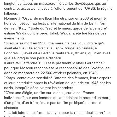
longtemps tabou, un massacre nié par les Soviétiques qui, au
contraire, accusaient, jusqu'à l'effondrement de l'URSS, le régime
hitlérien.
Nommé à l'Oscar du meilleur film étranger en 2008 et montré
hors compétition au festival international du film de Berlin l'an
dernier, "Katyn" traite du "secret le mieux gardé de la censure"
estime Wajda dont le père, Jakub Wajda, a été tué lors de ces
évènements.
"Jusqu'à sa mort en 1950, ma mère n'a pas voulu croire qu'il
avait été tué. Elle écrivait à la Croix-Rouge, en Suisse, à
Londres...", avait dit à Berlin le réalisateur, 82 ans, qui n'en avait
que 14 lorsque son père a disparu.
Il aura fallu attendre 1990 et le président Mikhaïl Gorbatchev
pour que Moscou reconnaisse la responsabilité des Soviétiques
dans ce massacre de 22.500 officiers polonais, en 1940.
"Katyn" conte avec sensibilité l'attente des femmes, leurs espoirs
et leur incrédulité après la révélation de la tuerie en 1943 par les
nazis, lorsqu'ils découvrirent les charniers.
"C'est une élégie, un film sur le deuil, sur la souffrance
individuelle", sur ces femmes qui attendaient le retour d'un mari,
d'un père, d'un frère, "mais pas un film politique", estime le
cinéaste.
"Il fallait faire un tel film. Il faut voir pour faire son deuil et arrêter