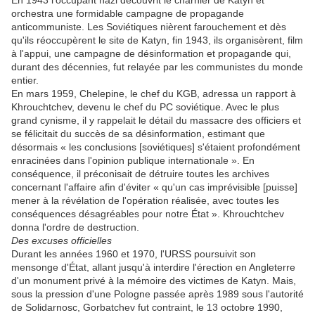
orchestra une formidable campagne de propagande
anticommuniste. Les Soviétiques nièrent farouchement et dès
qu'ils réoccupèrent le site de Katyn, fin 1943, ils organisèrent, film
à l'appui, une campagne de désinformation et propagande qui,
durant des décennies, fut relayée par les communistes du monde
entier.
En mars 1959, Chelepine, le chef du KGB, adressa un rapport à
Khrouchtchev, devenu le chef du PC soviétique. Avec le plus
grand cynisme, il y rappelait le détail du massacre des officiers et
se félicitait du succès de sa désinformation, estimant que
désormais « les conclusions [soviétiques] s'étaient profondément
enracinées dans l'opinion publique internationale ». En
conséquence, il préconisait de détruire toutes les archives
concernant l'affaire afin d'éviter « qu'un cas imprévisible [puisse]
mener à la révélation de l'opération réalisée, avec toutes les
conséquences désagréables pour notre État ». Khrouchtchev
donna l'ordre de destruction.
Des excuses officielles
Durant les années 1960 et 1970, l'URSS poursuivit son
mensonge d'État, allant jusqu'à interdire l'érection en Angleterre
d'un monument privé à la mémoire des victimes de Katyn. Mais,
sous la pression d'une Pologne passée après 1989 sous l'autorité
de Solidarnosc, Gorbatchev fut contraint, le 13 octobre 1990,