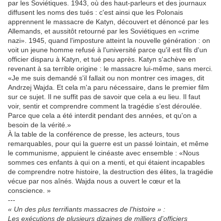
par les Soviétiques. 1943, où des haut-parleurs et des journaux
diffusent les noms des tués : c'est ainsi que les Polonais
apprennent le massacre de Katyn, découvert et dénoncé par les
Allemands, et aussitôt retourné par les Soviétiques en «crime
nazi». 1945, quand l'imposture atteint la nouvelle génération : on
voit un jeune homme refusé à l'université parce qu'il est fils d'un
officier disparu à Katyn, et tué peu après. Katyn s'achève en
revenant à sa terrible origine : le massacre lui-même, sans merci.
«Je me suis demandé s'il fallait ou non montrer ces images, dit
Andrzej Wajda. Et cela m'a paru nécessaire, dans le premier film
sur ce sujet. Il ne suffit pas de savoir que cela a eu lieu. Il faut
voir, sentir et comprendre comment la tragédie s'est déroulée.
Parce que cela a été interdit pendant des années, et qu'on a
besoin de la vérité.»
À la table de la conférence de presse, les acteurs, tous
remarquables, pour qui la guerre est un passé lointain, et même
le communisme, appuient le cinéaste avec ensemble : «Nous
sommes ces enfants à qui on a menti, et qui étaient incapables
de comprendre notre histoire, la destruction des élites, la tragédie
vécue par nos aînés. Wajda nous a ouvert le cœur et la
conscience. »
---
« Un des plus terrifiants massacres de l'histoire » :
Les exécutions de plusieurs dizaines de milliers d'officiers