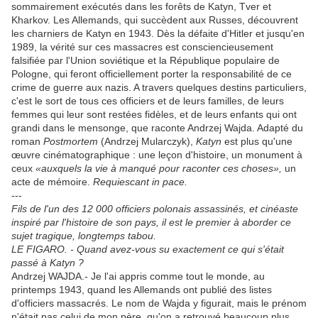
sommairement exécutés dans les forêts de Katyn, Tver et
Kharkov. Les Allemands, qui succèdent aux Russes, découvrent
les charniers de Katyn en 1943. Dès la défaite d'Hitler et jusqu'en
1989, la vérité sur ces massacres est consciencieusement
falsifiée par l'Union soviétique et la République populaire de
Pologne, qui feront officiellement porter la responsabilité de ce
crime de guerre aux nazis. A travers quelques destins particuliers,
c'est le sort de tous ces officiers et de leurs familles, de leurs
femmes qui leur sont restées fidèles, et de leurs enfants qui ont
grandi dans le mensonge, que raconte Andrzej Wajda. Adapté du
roman
Postmortem
(Andrzej Mularczyk),
Katyn
est plus qu'une
œuvre cinématographique : une leçon d'histoire, un monument à
ceux
«auxquels la vie à manqué pour raconter ces choses»,
un
acte de mémoire.
Requiescant in pace.
---
Fils de l'un des 12 000 officiers polonais assassinés, et cinéaste
inspiré par l'histoire de son pays, il est le premier à aborder ce
sujet tragique, longtemps tabou.
LE FIGARO. - Quand avez-vous su exactement ce qui s'était
passé à Katyn ?
Andrzej WAJDA.- Je l'ai appris comme tout le monde, au
printemps 1943, quand les Allemands ont publié des listes
d'officiers massacrés. Le nom de Wajda y figurait, mais le prénom
n'était pas celui de mon père, qu'on a retrouvé beaucoup plus