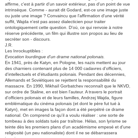
affirme, c'est à partir d'un savoir extérieur, pas d'un point de vue
intrinsèque. Comme - aurait dit Godard, est-ce une image juste
ou juste une image ? Convaincu que l'affirmation d'une vérité
suffit, Wajda n'est pas assez dialecticien pour traiter
ontologiquement cette question. D'où, ce qui renvoie à notre
réserve précédente, un film qui illustre son propos au lieu de
secréter son - discours.
J.R.
Les Inrockuptibles :
Evocation lourdingue d'un drame national polonais.
En 1941, près de Katyn, en Pologne, les nazis mettent au jour
des charniers contenant plus de 14 000 cadavres d'officiers,
d'intellectuels et d'étudiants polonais. Pendant des décennies,
Allemands et Soviétiques se rejettent la responsabilité du
massacre. En 1990, Mikhaïl Gorbatchev reconnaît que le NKVD,
sur ordre de Staline, en est bien l'auteur. A travers le portrait
d'officiers polonais et de leurs familles, Andrzej Wajda, figure
emblématique du cinéma polonais (et dont le père fut tué à
Katyn), met en images la façon dont a été perpétré ce drame
national. On comprend ce qu'il a voulu réaliser : une sorte de
tombeau à des soldats tués par traîtrise. Hélas, son lyrisme se
teinte dès les premiers plans d'un académisme empesé et d'une
religiosité (un peu nationaliste) dont il ne se débarrassera