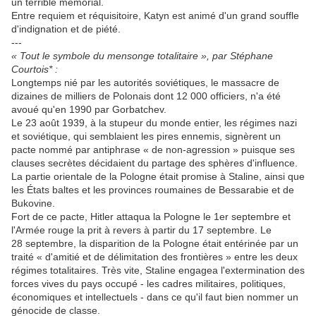
un terrible mémorial.
Entre requiem et réquisitoire, Katyn est animé d'un grand souffle
d'indignation et de piété.
---
« Tout le symbole du mensonge totalitaire », par Stéphane
Courtois* :
Longtemps nié par les autorités soviétiques, le massacre de
dizaines de milliers de Polonais dont 12 000 officiers, n'a été
avoué qu'en 1990 par Gorbatchev.
Le 23 août 1939, à la stupeur du monde entier, les régimes nazi
et soviétique, qui semblaient les pires ennemis, signèrent un
pacte nommé par antiphrase « de non-agression » puisque ses
clauses secrètes décidaient du partage des sphères d'influence.
La partie orientale de la Pologne était promise à Staline, ainsi que
les États baltes et les provinces roumaines de Bessarabie et de
Bukovine.
Fort de ce pacte, Hitler attaqua la Pologne le 1er septembre et
l'Armée rouge la prit à revers à partir du 17 septembre. Le
28 septembre, la disparition de la Pologne était entérinée par un
traité « d'amitié et de délimitation des frontières » entre les deux
régimes totalitaires. Très vite, Staline engagea l'extermination des
forces vives du pays occupé - les cadres militaires, politiques,
économiques et intellectuels - dans ce qu'il faut bien nommer un
génocide de classe.