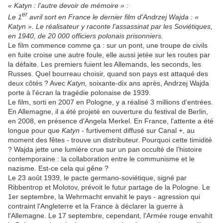
« Katyn : l'autre devoir de mémoire » :
er
Le 1
avril sort en France le dernier film d'Andrzej Wajda : «
Katyn ». Le réalisateur y raconte l'assassinat par les Soviétiques,
en 1940, de 20 000 officiers polonais prisonniers.
Le film commence comme ça : sur un pont, une troupe de civils
en fuite croise une autre foule, elle aussi jetée sur les routes par
la défaite. Les premiers fuient les Allemands, les seconds, les
Russes. Quel bourreau choisir, quand son pays est attaqué des
deux côtés ? Avec
Katyn,
soixante-dix ans après, Andrzej Wajda
porte à l'écran la tragédie polonaise de 1939.
Le film, sorti en 2007 en Pologne, y a réalisé 3 millions d'entrées.
En Allemagne, il a été projeté en ouverture du festival de Berlin,
en 2008, en présence d'Angela Merkel. En France, l'attente a été
longue pour que
Katyn -
furtivement diffusé sur Canal +, au
moment des fêtes - trouve un distributeur. Pourquoi cette timidité
? Wajda jette une lumière crue sur un pan occulté de l'histoire
contemporaine : la collaboration entre le communisme et le
nazisme. Est-ce cela qui gêne ?
Le 23 août 1939, le pacte germano-soviétique, signé par
Ribbentrop et Molotov, prévoit le futur partage de la Pologne. Le
1er septembre, la Wehrmacht envahit le pays - agression qui
contraint l'Angleterre et la France à déclarer la guerre à
l'Allemagne. Le 17 septembre, cependant, l'Armée rouge envahit