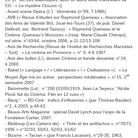
CG : « Le mystère Clouzot »].
- Avant-scène Opéra (L') : Idoménée (n°89, 7.1986)
- AVB (« Revue d’études sur Raymond Queneau », Association
des Amis de Valentin Brû, Joué-les-Tours (37), dir.pub. Daniel
Delbreil, sec. Bertrand Tassou) : « Raymond Queneau et le
Cinéma. Queneau’s Mouvizes » (resp. Marie-Claude Cherqui),
nvl.série, n°43/44, octobre 2006, p.11-12/13-108.
- Avis de Recherche (Revue de l’Institut de Recherches Marxistes
– Sud) : « Le cinéma en Provence », n° 9, 4-6.1987.
- Avis des bulles (L’), dossier Cinéma et bande dessinée, n°18,
4.2000.
- Babel (« Langage » / « Littératures » / « Civilisations ») : « Le
er
Moyen Âge mis en scène : perspectives médiévales », n°15, 1
semestre 2007
- Baïonnette (La) : n °200 (01/05/1919, Jean Le Seyeux, "Alcide
Plouk fait du Cinéma. Film en 12 vues »)
- Bang ! : « BD-Ciné : trafics d’influences » (par Thomas Bauder),
n°2, 4.2003, p.48-63.
- Beaux-Arts Magazine : spécial David Lynch pour l’expo de la
Fondation Cartier, 2007.
- Bédésup (Les Cahiers de) : « Tintin et les antifachos », n°70/71,
1995 + n°32/33, 50/51, 52/53, 61/62
- Bizarre : « Tarzan » (par Francis Lacassin), n°29-30, 1963,