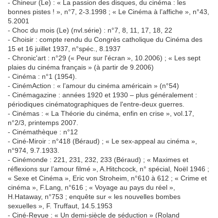
- Chineur (Le) : « La passion des disques, du cinéma : les
bonnes pistes ! », n°7, 2-3.1998 ; « Le Cinéma à l’affiche », n°43,
5.2001
- Choc du mois (Le) (nvl.série) : n°7, 8, 11, 17, 18, 22
- Choisir : compte rendu du Congrès catholique du Cinéma des
15 et 16 juillet 1937, n°spéc., 8.1937
- Chronic'art : n°29 (« Peur sur l'écran », 10.2006) ; « Les sept
plaies du cinéma français » (à partir de 9.2006)
- Cinéma : n°1 (1954).
- CinémAction : « l’amour du cinéma américain » (n°54)
- Cinémagazine : années 1920 et 1930 – plus généralement :
périodiques cinématographiques de l'entre-deux guerres.
- Cinémas : « La Théorie du cinéma, enfin en crise », vol.17,
n°2/3, printemps 2007.
- Cinémathèque : n°12
- Ciné-Miroir : n°418 (Béraud) ; « Le sex-appeal au cinéma »,
n°974, 9.7.1933.
- Cinémonde : 221, 231, 232, 233 (Béraud) ; « Maximes et
réflexions sur l’amour filmé », A.Hitchcock, n° spécial, Noël 1946 ;
« Sexe et Cinéma », Eric von Stroheim, n°610 à 612 ; « Crime et
cinéma », F.Lang, n°616 ; « Voyage au pays du réel »,
H.Hataway, n°753 ; enquête sur « les nouvelles bombes
sexuelles », F. Truffaut, 14.5.1953
- Ciné-Revue : « Un demi-siècle de séduction » (Roland