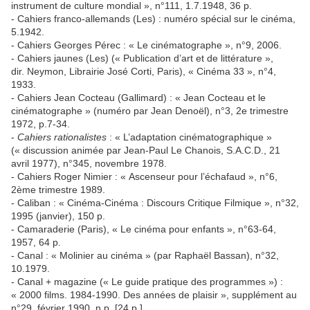
instrument de culture mondial », n°111, 1.7.1948, 36 p.
- Cahiers franco-allemands (Les) : numéro spécial sur le cinéma,
5.1942.
- Cahiers Georges Pérec : « Le cinématographe », n°9, 2006.
- Cahiers jaunes (Les) (« Publication d’art et de littérature »,
dir. Neymon, Librairie José Corti, Paris), « Cinéma 33 », n°4,
1933.
- Cahiers Jean Cocteau (Gallimard) : « Jean Cocteau et le
cinématographe » (numéro par Jean Denoël), n°3, 2e trimestre
1972, p.7-34.
-
Cahiers rationalistes
: « L’adaptation cinématographique »
(« discussion animée par Jean-Paul Le Chanois, S.A.C.D., 21
avril 1977), n°345, novembre 1978.
- Cahiers Roger Nimier : « Ascenseur pour l’échafaud », n°6,
2ème trimestre 1989.
- Caliban : « Cinéma-Cinéma : Discours Critique Filmique », n°32,
1995 (janvier), 150 p.
- Camaraderie (Paris), « Le cinéma pour enfants », n°63-64,
1957, 64 p.
- Canal : « Molinier au cinéma » (par Raphaël Bassan), n°32,
10.1979.
- Canal + magazine (« Le guide pratique des programmes ») :
« 2000 films. 1984-1990. Des années de plaisir », supplément au
n°29, février 1990, n.p. [24 p.].