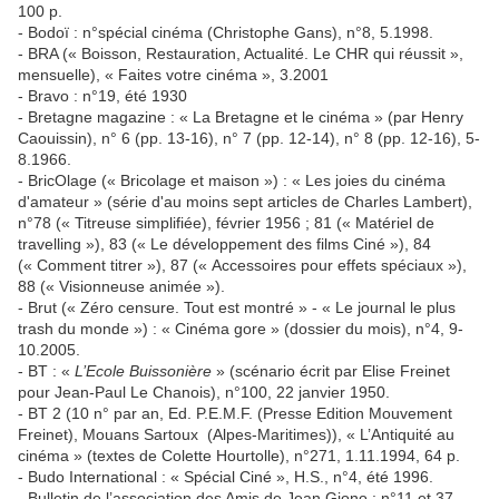
100 p.
- Bodoï : n°spécial cinéma (Christophe Gans), n°8, 5.1998.
- BRA (« Boisson, Restauration, Actualité. Le CHR qui réussit »,
mensuelle), « Faites votre cinéma », 3.2001
- Bravo : n°19, été 1930
- Bretagne magazine : « La Bretagne et le cinéma » (par Henry
Caouissin), n° 6 (pp. 13-16), n° 7 (pp. 12-14), n° 8 (pp. 12-16), 5-
8.1966.
- BricOlage (« Bricolage et maison ») : « Les joies du cinéma
d'amateur » (série d'au moins sept articles de Charles Lambert),
n°78 (« Titreuse simplifiée), février 1956 ; 81 (« Matériel de
travelling »), 83 (« Le développement des films Ciné »), 84
(« Comment titrer »), 87 (« Accessoires pour effets spéciaux »),
88 (« Visionneuse animée »).
- Brut (« Zéro censure. Tout est montré » - « Le journal le plus
trash du monde ») : « Cinéma gore » (dossier du mois), n°4, 9-
10.2005.
- BT : «
L’Ecole Buissonière
» (scénario écrit par Elise Freinet
pour Jean-Paul Le Chanois), n°100, 22 janvier 1950.
- BT 2 (10 n° par an, Ed. P.E.M.F. (Presse Edition Mouvement
Freinet), Mouans Sartoux (Alpes-Maritimes)), « L’Antiquité au
cinéma » (textes de Colette Hourtolle), n°271, 1.11.1994, 64 p.
- Budo International : « Spécial Ciné », H.S., n°4, été 1996.
- Bulletin de l’association des Amis de Jean Giono : n°11 et 37