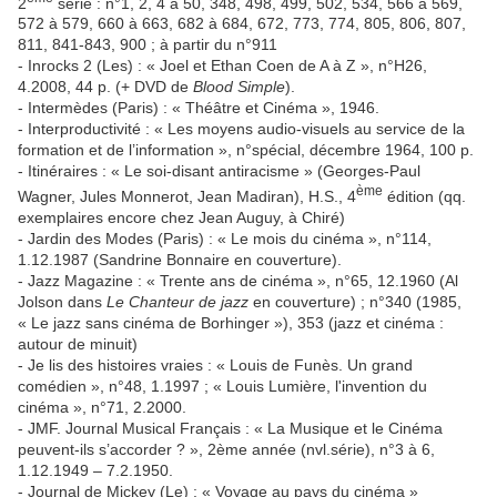
2
série : n°1, 2, 4 à 50, 348, 498, 499, 502, 534, 566 à 569,
572 à 579, 660 à 663, 682 à 684, 672, 773, 774, 805, 806, 807,
811, 841-843, 900 ; à partir du n°911
- Inrocks 2 (Les) : « Joel et Ethan Coen de A à Z », n°H26,
4.2008, 44 p. (+ DVD de
Blood Simple
).
- Intermèdes (Paris) : « Théâtre et Cinéma », 1946.
- Interproductivité : « Les moyens audio-visuels au service de la
formation et de l’information », n°spécial, décembre 1964, 100 p.
- Itinéraires : « Le soi-disant antiracisme » (Georges-Paul
ème
Wagner, Jules Monnerot, Jean Madiran), H.S., 4
édition (qq.
exemplaires encore chez Jean Auguy, à Chiré)
- Jardin des Modes (Paris) : « Le mois du cinéma », n°114,
1.12.1987 (Sandrine Bonnaire en couverture).
- Jazz Magazine : « Trente ans de cinéma », n°65, 12.1960 (Al
Jolson dans
Le Chanteur de jazz
en couverture) ; n°340 (1985,
« Le jazz sans cinéma de Borhinger »), 353 (jazz et cinéma :
autour de minuit)
- Je lis des histoires vraies : « Louis de Funès. Un grand
comédien », n°48, 1.1997 ; « Louis Lumière, l'invention du
cinéma », n°71, 2.2000.
- JMF. Journal Musical Français : « La Musique et le Cinéma
peuvent-ils s’accorder ? », 2ème année (nvl.série), n°3 à 6,
1.12.1949 – 7.2.1950.
- Journal de Mickey (Le) : « Voyage au pays du cinéma »