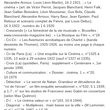
Alexandre Arnoux, Louis Léon-Martin), 16.2.1921. ; « Le
cinéma » (art. de Victor Perrot, Jacques Blanchard, Henri Falk,
Jean Galtier-Boissière, Léon Moussinac, Gus Bofa, Claude
Blanchard, Alexandre Arnoux, Harry Baur, Jean Epstein, Paul
Reboux et scénario complet de Fièvre, par Louis Delluc),
16.3.1922 ; numéro du 1.6.1920.
- Crescendo (« Le bimestriel de la vie musicale », Bruxelles ;
www.crescendo-magazine.be) : « La Musique au Film », n°18.
- Cri-Cri : « Les Aventures acrobatiques de Charlot » (bande
dessinée de Thomen), 1925-1926, au moins une page à chaque
numéro.
- Cri de Paris (Le) : « Une enquête sur le Cinéma », n°1325 à
1335, 13 août à 29 octobre 1922 (sauf n°1327 et 1335).
- Croix (La) (quotidien, Paris) : supplément « Centenaire », 1er
janvier 1995.
- Culture et communication : « Dossier : cinéma. 1 », n°20,
10.1979.
- Détective : « Le secret de Natan. Grandeur et décadence du
"roi de l’écran" : un film-enquête sensationnel », n°532, 5.1.1939,
p.1-7 ; n° sur les studios de Francoeur avec Gabin en couverture
(selon Max Quétron)
- D.I. : « Le cinéma valeur-or » (n°163, 10.4.1944)
- Diagonal : « Mutliplexes : main basse sur la ville » (M.Lemonier,
et al.), n°128, 1997, p.14-26.