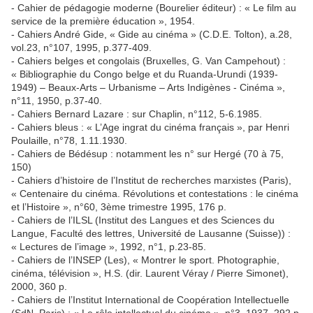
- Cahier de pédagogie moderne (Bourelier éditeur) : « Le film au
service de la première éducation », 1954.
- Cahiers André Gide, « Gide au cinéma » (C.D.E. Tolton), a.28,
vol.23, n°107, 1995, p.377-409.
- Cahiers belges et congolais (Bruxelles, G. Van Campehout) :
« Bibliographie du Congo belge et du Ruanda-Urundi (1939-
1949) – Beaux-Arts – Urbanisme – Arts Indigènes - Cinéma »,
n°11, 1950, p.37-40.
- Cahiers Bernard Lazare : sur Chaplin, n°112, 5-6.1985.
- Cahiers bleus : « L’Age ingrat du cinéma français », par Henri
Poulaille, n°78, 1.11.1930.
- Cahiers de Bédésup : notamment les n° sur Hergé (70 à 75,
150)
- Cahiers d’histoire de l’Institut de recherches marxistes (Paris),
« Centenaire du cinéma. Révolutions et contestations : le cinéma
et l’Histoire », n°60, 3ème trimestre 1995, 176 p.
- Cahiers de l’ILSL (Institut des Langues et des Sciences du
Langue, Faculté des lettres, Université de Lausanne (Suisse)) :
« Lectures de l’image », 1992, n°1, p.23-85.
- Cahiers de l’INSEP (Les), « Montrer le sport. Photographie,
cinéma, télévision », H.S. (dir. Laurent Véray / Pierre Simonet),
2000, 360 p.
- Cahiers de l’Institut International de Coopération Intellectuelle
(SdN, Paris) : « Le rôle intellectuel du cinéma », n°3, 1937, 292 p.