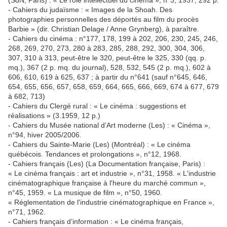
- Cahiers du judaïsme : « Images de la Shoah. Des
photographies personnelles des déportés au film du procès
Barbie » (dir. Christian Delage / Anne Grynberg), à paraître.
- Cahiers du cinéma : n°177, 178, 199 à 202, 206, 230, 245, 246,
268, 269, 270, 273, 280 à 283, 285, 288, 292, 300, 304, 306,
307, 310 à 313, peut-être le 320, peut-être le 325, 330 (qq. p.
mq.), 367 (2 p. mq. du journal), 528, 532, 545 (2 p. mq.), 602 à
606, 610, 619 à 625, 637 ; à partir du n°641 (sauf n°645, 646,
654, 655, 656, 657, 658, 659, 664, 665, 666, 669, 674 à 677, 679
à 682, 713)
- Cahiers du Clergé rural : « Le cinéma : suggestions et
réalisations » (3.1959, 12 p.)
- Cahiers du Musée national d’Art moderne (Les) : « Cinéma »,
n°94, hiver 2005/2006.
- Cahiers du Sainte-Marie (Les) (Montréal) : « Le cinéma
québécois. Tendances et prolongations », n°12, 1968.
- Cahiers français (Les) (La Documentation française, Paris) :
« Le cinéma français : art et industrie », n°31, 1958. « L'industrie
cinématographique française à l'heure du marché commun »,
n°45, 1959. « La musique de film », n°50, 1960.
« Réglementation de l'industrie cinématographique en France »,
n°71, 1962.
- Cahiers français d’information : « Le cinéma français,