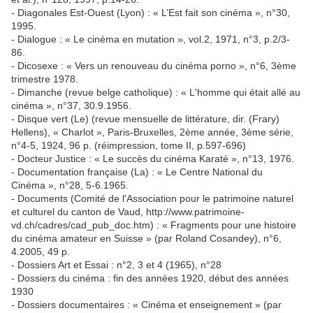
- Diagonales Est-Ouest (Lyon) : « L’Est fait son cinéma », n°30,
1995.
- Dialogue : « Le cinéma en mutation », vol.2, 1971, n°3, p.2/3-
86.
- Dicosexe : « Vers un renouveau du cinéma porno », n°6, 3ème
trimestre 1978.
- Dimanche (revue belge catholique) : « L'homme qui était allé au
cinéma », n°37, 30.9.1956.
- Disque vert (Le) (revue mensuelle de littérature, dir. (Frary)
Hellens), « Charlot », Paris-Bruxelles, 2ème année, 3ème série,
n°4-5, 1924, 96 p. (réimpression, tome II, p.597-696)
- Docteur Justice : « Le succès du cinéma Karaté », n°13, 1976.
- Documentation française (La) : « Le Centre National du
Cinéma », n°28, 5-6.1965.
- Documents (Comité de l'Association pour le patrimoine naturel
et culturel du canton de Vaud, http://www.patrimoine-
vd.ch/cadres/cad_pub_doc.htm) : « Fragments pour une histoire
du cinéma amateur en Suisse » (par Roland Cosandey), n°6,
4.2005, 49 p.
- Dossiers Art et Essai : n°2, 3 et 4 (1965), n°28
- Dossiers du cinéma : fin des années 1920, début des années
1930
- Dossiers documentaires : « Cinéma et enseignement » (par