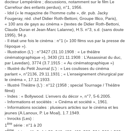
docteur Lempérière ; discussions, notamment sur le film Le
Carrefour des enfants perdus), n°1, 1956.
- Idol (« le magazine de l’homme culte », dir. pub. Jacky
Fougeray, réd. chef Didier Roth-Bettoni, Groupe Illico, Paris),
« 100 ans de gays au cinéma » (textes de Didier Roth-Bettoni,
Claude Duran et Jean-Marc Lalanne), H.S. n°3, s.d. (sans doute
1995), 94 p.
- Il était une fois le cinéma : n°1 (« 100 films vus par la presse de
l’époque »).
- Illustration (L’) : n°3427 (31.10.1908 : « Le théâtre
cinématographique »), 3430 (21.11.1908 : L’Assassinat du duc,
par Lavedan), 3774 (3.7.1915 : « Au cinématographique »)
- Illustré du Petit Journal (L’) : « Les coulisses du cinéma
parlant », n°2136, 29.11.1931 ; « L’enseignement chirurgical par
le cinéma », 17.12.1933.
- Illustré Théâtre (L’) : n°12 (1958 ; special Tournage / Théâtre
filmé)
- Indes : « Bollywood. L’envers du décor », n°7, 5-6.2005.
- Informations et sociétés : « Cinéma et société », 1961.
- Informations sociales : plusieurs articles sur le cinéma et les
jeunes (A.Lanoux, P. Le Moal), 1.7.1949.
- Inrocks (Les) :
ère
1
série : n°1 à 20
ème