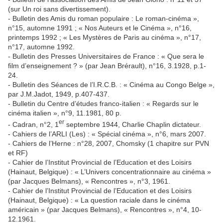
(sur Un roi sans divertissement).
- Bulletin des Amis du roman populaire : Le roman-cinéma »,
n°15, automne 1991 ; « Nos Auteurs et le Cinéma », n°16,
printemps 1992 ; « Les Mystères de Paris au cinéma », n°17,
n°17, automne 1992.
- Bulletin des Presses Universitaires de France : « Que sera le
film d’enseignement ? » (par Jean Brérault), n°16, 3.1928, p.1-
24.
- Bulletin des Séances de l’I.R.C.B. : « Cinéma au Congo Belge »,
par J.M.Jadot, 1949, p.407-437.
- Bulletin du Centre d’études franco-italien : « Regards sur le
cinéma italien », n°9, 11.1981, 80 p.
er
- Cadran, n°2, 1
septembre 1944, Charlie Chaplin dictateur.
- Cahiers de l’ARLI (Les) : « Spécial cinéma », n°6, mars 2007.
- Cahiers de l’Herne : n°28, 2007, Chomsky (1 chapitre sur PVN
et RF)
- Cahier de l’Institut Provincial de l’Education et des Loisirs
(Hainaut, Belgique) : « L’Univers concentrationnaire au cinéma »
(par Jacques Belmans), « Rencontres », n°3, 1961.
- Cahier de l’Institut Provincial de l’Education et des Loisirs
(Hainaut, Belgique) : « La question raciale dans le cinéma
américain » (par Jacques Belmans), « Rencontres », n°4, 10-
12.1961.