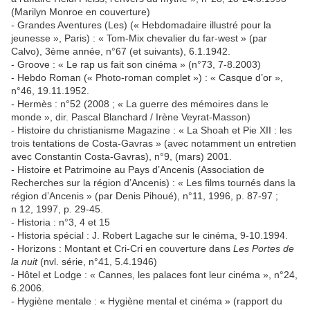
(Marilyn Monroe en couverture)
- Grandes Aventures (Les) (« Hebdomadaire illustré pour la
jeunesse », Paris) : « Tom-Mix chevalier du far-west » (par
Calvo), 3ème année, n°67 (et suivants), 6.1.1942.
- Groove : « Le rap us fait son cinéma » (n°73, 7-8.2003)
- Hebdo Roman (« Photo-roman complet ») : « Casque d’or »,
n°46, 19.11.1952.
- Hermès : n°52 (2008 ; « La guerre des mémoires dans le
monde », dir. Pascal Blanchard / Irène Veyrat-Masson)
- Histoire du christianisme Magazine : « La Shoah et Pie XII : les
trois tentations de Costa-Gavras » (avec notamment un entretien
avec Constantin Costa-Gavras), n°9, (mars) 2001.
- Histoire et Patrimoine au Pays d’Ancenis (Association de
Recherches sur la région d’Ancenis) : « Les films tournés dans la
région d’Ancenis » (par Denis Pihoué), n°11, 1996, p. 87-97 ;
n 12, 1997, p. 29-45.
- Historia : n°3, 4 et 15
- Historia spécial : J. Robert Lagache sur le cinéma, 9-10.1994.
- Horizons : Montant et Cri-Cri en couverture dans
Les Portes de
la nuit
(nvl. série, n°41, 5.4.1946)
- Hôtel et Lodge : « Cannes, les palaces font leur cinéma », n°24,
6.2006.
- Hygiène mentale : « Hygiène mental et cinéma » (rapport du