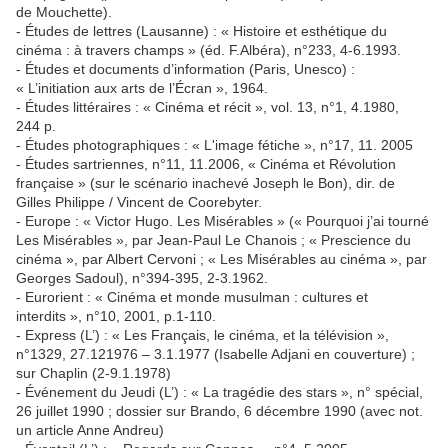
de Mouchette).
- Études de lettres (Lausanne) : « Histoire et esthétique du
cinéma : à travers champs » (éd. F.Albéra), n°233, 4-6.1993.
- Études et documents d’information (Paris, Unesco) :
« L’initiation aux arts de l’Écran », 1964.
- Études littéraires : « Cinéma et récit », vol. 13, n°1, 4.1980,
244 p.
- Études photographiques : « L'image fétiche », n°17, 11. 2005
- Études sartriennes, n°11, 11.2006, « Cinéma et Révolution
française » (sur le scénario inachevé Joseph le Bon), dir. de
Gilles Philippe / Vincent de Coorebyter.
- Europe : « Victor Hugo. Les Misérables » (« Pourquoi j’ai tourné
Les Misérables », par Jean-Paul Le Chanois ; « Prescience du
cinéma », par Albert Cervoni ; « Les Misérables au cinéma », par
Georges Sadoul), n°394-395, 2-3.1962.
- Eurorient : « Cinéma et monde musulman : cultures et
interdits », n°10, 2001, p.1-110.
- Express (L’) : « Les Français, le cinéma, et la télévision »,
n°1329, 27.121976 – 3.1.1977 (Isabelle Adjani en couverture) ;
sur Chaplin (2-9.1.1978)
- Événement du Jeudi (L’) : « La tragédie des stars », n° spécial,
26 juillet 1990 ; dossier sur Brando, 6 décembre 1990 (avec not.
un article Anne Andreu)