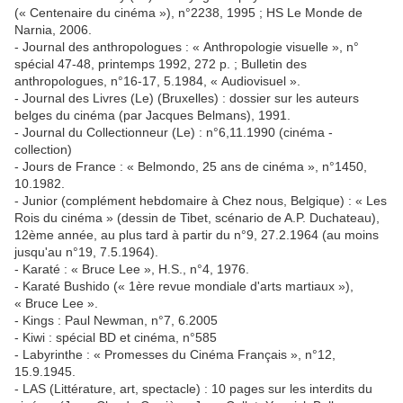
(« Centenaire du cinéma »), n°2238, 1995 ; HS Le Monde de
Narnia, 2006.
- Journal des anthropologues : « Anthropologie visuelle », n°
spécial 47-48, printemps 1992, 272 p. ; Bulletin des
anthropologues, n°16-17, 5.1984, « Audiovisuel ».
- Journal des Livres (Le) (Bruxelles) : dossier sur les auteurs
belges du cinéma (par Jacques Belmans), 1991.
- Journal du Collectionneur (Le) : n°6,11.1990 (cinéma -
collection)
- Jours de France : « Belmondo, 25 ans de cinéma », n°1450,
10.1982.
- Junior (complément hebdomaire à Chez nous, Belgique) : « Les
Rois du cinéma » (dessin de Tibet, scénario de A.P. Duchateau),
12ème année, au plus tard à partir du n°9, 27.2.1964 (au moins
jusqu'au n°19, 7.5.1964).
- Karaté : « Bruce Lee », H.S., n°4, 1976.
- Karaté Bushido (« 1ère revue mondiale d'arts martiaux »),
« Bruce Lee ».
- Kings : Paul Newman, n°7, 6.2005
- Kiwi : spécial BD et cinéma, n°585
- Labyrinthe : « Promesses du Cinéma Français », n°12,
15.9.1945.
- LAS (Littérature, art, spectacle) : 10 pages sur les interdits du