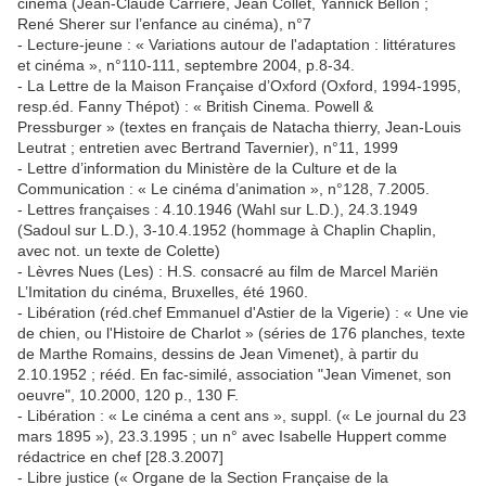
cinéma (Jean-Claude Carrière, Jean Collet, Yannick Bellon ;
René Sherer sur l’enfance au cinéma), n°7
- Lecture-jeune : « Variations autour de l'adaptation : littératures
et cinéma », n°110-111, septembre 2004, p.8-34.
- La Lettre de la Maison Française d’Oxford (Oxford, 1994-1995,
resp.éd. Fanny Thépot) : « British Cinema. Powell &
Pressburger » (textes en français de Natacha thierry, Jean-Louis
Leutrat ; entretien avec Bertrand Tavernier), n°11, 1999
- Lettre d’information du Ministère de la Culture et de la
Communication : « Le cinéma d’animation », n°128, 7.2005.
- Lettres françaises : 4.10.1946 (Wahl sur L.D.), 24.3.1949
(Sadoul sur L.D.), 3-10.4.1952 (hommage à Chaplin Chaplin,
avec not. un texte de Colette)
- Lèvres Nues (Les) : H.S. consacré au film de Marcel Mariën
L’Imitation du cinéma, Bruxelles, été 1960.
- Libération (réd.chef Emmanuel d'Astier de la Vigerie) : « Une vie
de chien, ou l'Histoire de Charlot » (séries de 176 planches, texte
de Marthe Romains, dessins de Jean Vimenet), à partir du
2.10.1952 ; rééd. En fac-similé, association "Jean Vimenet, son
oeuvre", 10.2000, 120 p., 130 F.
- Libération : « Le cinéma a cent ans », suppl. (« Le journal du 23
mars 1895 »), 23.3.1995 ; un n° avec Isabelle Huppert comme
rédactrice en chef [28.3.2007]
- Libre justice (« Organe de la Section Française de la