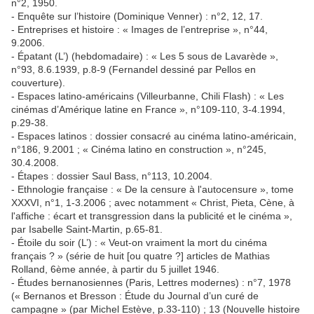
n°2, 1950.
- Enquête sur l’histoire (Dominique Venner) : n°2, 12, 17.
- Entreprises et histoire : « Images de l’entreprise », n°44,
9.2006.
- Épatant (L’) (hebdomadaire) : « Les 5 sous de Lavarède »,
n°93, 8.6.1939, p.8-9 (Fernandel dessiné par Pellos en
couverture).
- Espaces latino-américains (Villeurbanne, Chili Flash) : « Les
cinémas d’Amérique latine en France », n°109-110, 3-4.1994,
p.29-38.
- Espaces latinos : dossier consacré au cinéma latino-américain,
n°186, 9.2001 ; « Cinéma latino en construction », n°245,
30.4.2008.
- Étapes : dossier Saul Bass, n°113, 10.2004.
- Ethnologie française : « De la censure à l'autocensure », tome
XXXVI, n°1, 1-3.2006 ; avec notamment « Christ, Pieta, Cène, à
l'affiche : écart et transgression dans la publicité et le cinéma »,
par Isabelle Saint-Martin, p.65-81.
- Étoile du soir (L’) : « Veut-on vraiment la mort du cinéma
français ? » (série de huit [ou quatre ?] articles de Mathias
Rolland, 6ème année, à partir du 5 juillet 1946.
- Études bernanosiennes (Paris, Lettres modernes) : n°7, 1978
(« Bernanos et Bresson : Étude du Journal d’un curé de
campagne » (par Michel Estève, p.33-110) ; 13 (Nouvelle histoire