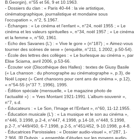
B.Georgin), n°55 et 56, 9 et 10.1963.
- Dossiers du clan : « Paris 40-44 : la vie artistique,
cinématographique, journalistique et mondaine sous
l’occupation », n°2, 5.1967.
- Échanges : « Le cinéma et l’enfant », n°24, noël 1955 ; « Le
cinéma et les valeurs spirituelles », n°34, noël 1957 ; « Le cinéma
et la femme », n°50, 1961.
- Echo des Savanes (L’) : « Vive le gore » (n°187) ; « Aimez-vous
tourner des scènes de sexe » (enquête, n°211, 1.2002, p.50-54).
- École des lettres des collèges : « Le burlesque au cinéma », par
Elise Sciama, avril 2006, p.53-66.
- Écouter voir (Discothèque des Halles) : textes de Giusy Basile
(« La chanson : du phonographe au cinématographe », p.3), de
Noël Lopez (« Cent chansons pour cent ans de cinéma », p.12),
« n°54-55 (n°37 ?, 1996), 1995.
- Édition spéciale (mensuelle, « Le magazine photo de
l’actualité ») : « Yves Montant 1921-1991. L’album-souvenir »,
n°7, s.d.
- Éducateurs : « Le Son, l’Image et l’Enfant », n°60, 11-12.1955.
- Éducation musicale (L’) : « La musique et le son au cinéma »,
n°446, 3.1998, p.2-4, n°447, 4.1998, p.14-18, n°448, 5.1998,
p.2-7, n°449/450, 6-7.1998, p.2-5, n°451/452, 9-10.1998, p.4-8.
- Éducatrices Paroissiales : « Dossier audio-visuel », n°287, 1-
2.966. [R.Dubois : « ensemble d’études sur les moyens audio-