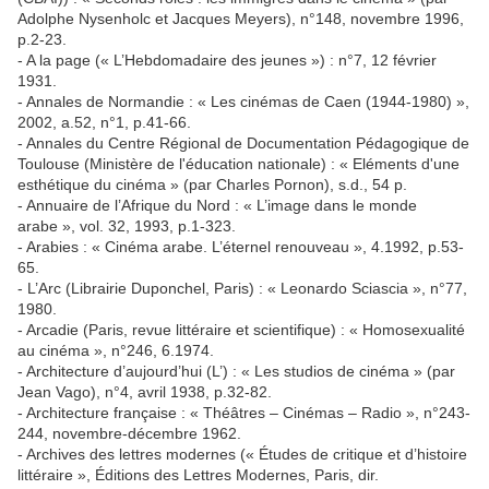
Adolphe Nysenholc et Jacques Meyers), n°148, novembre 1996,
p.2-23.
- A la page (« L’Hebdomadaire des jeunes ») : n°7, 12 février
1931.
- Annales de Normandie : « Les cinémas de Caen (1944-1980) »,
2002, a.52, n°1, p.41-66.
- Annales du Centre Régional de Documentation Pédagogique de
Toulouse (Ministère de l'éducation nationale) : « Eléments d'une
esthétique du cinéma » (par Charles Pornon), s.d., 54 p.
- Annuaire de l’Afrique du Nord : « L’image dans le monde
arabe », vol. 32, 1993, p.1-323.
- Arabies : « Cinéma arabe. L’éternel renouveau », 4.1992, p.53-
65.
- L’Arc (Librairie Duponchel, Paris) : « Leonardo Sciascia », n°77,
1980.
- Arcadie (Paris, revue littéraire et scientifique) : « Homosexualité
au cinéma », n°246, 6.1974.
- Architecture d’aujourd’hui (L’) : « Les studios de cinéma » (par
Jean Vago), n°4, avril 1938, p.32-82.
- Architecture française : « Théâtres – Cinémas – Radio », n°243-
244, novembre-décembre 1962.
- Archives des lettres modernes (« Études de critique et d’histoire
littéraire », Éditions des Lettres Modernes, Paris, dir.