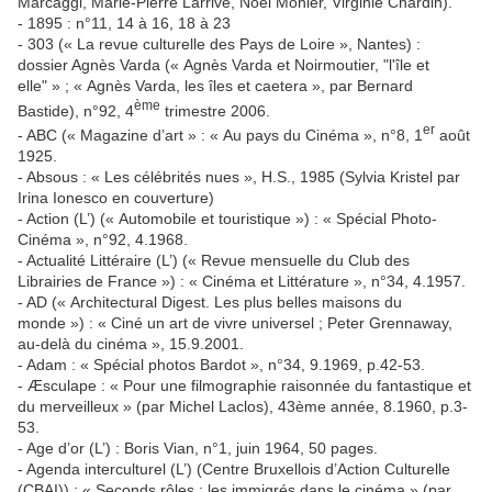
Marcaggi, Marie-Pierre Larrivé, Noël Monier, Virginie Chardin).
- 1895 : n°11, 14 à 16, 18 à 23
- 303 (« La revue culturelle des Pays de Loire », Nantes) :
dossier Agnès Varda (« Agnès Varda et Noirmoutier, "l'île et
elle" » ; « Agnès Varda, les îles et caetera », par Bernard
ème
Bastide), n°92, 4
trimestre 2006.
er
- ABC (« Magazine d’art » : « Au pays du Cinéma », n°8, 1
août
1925.
- Absous : « Les célébrités nues », H.S., 1985 (Sylvia Kristel par
Irina Ionesco en couverture)
- Action (L’) (« Automobile et touristique ») : « Spécial Photo-
Cinéma », n°92, 4.1968.
- Actualité Littéraire (L’) (« Revue mensuelle du Club des
Librairies de France ») : « Cinéma et Littérature », n°34, 4.1957.
- AD (« Architectural Digest. Les plus belles maisons du
monde ») : « Ciné un art de vivre universel ; Peter Grennaway,
au-delà du cinéma », 15.9.2001.
- Adam : « Spécial photos Bardot », n°34, 9.1969, p.42-53.
- Æsculape : « Pour une filmographie raisonnée du fantastique et
du merveilleux » (par Michel Laclos), 43ème année, 8.1960, p.3-
53.
- Age d’or (L’) : Boris Vian, n°1, juin 1964, 50 pages.
- Agenda interculturel (L’) (Centre Bruxellois d’Action Culturelle
(CBAI)) : « Seconds rôles : les immigrés dans le cinéma » (par