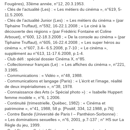
Fougères), 33ème année, n°12, 20.3.1953.
- Clés de l’actualité (Les) : « Les métiers du cinéma », n°619, 5-
11.5.2005.
- Clés de l’actualité Junior (Les) : « Les métiers du cinéma » (par
Tiphaine Truffaut), n°592, 16-22.1.2008 ; « Le ciné à la
découverte des régions » (par Frédéric Fontaine et Coline
Arbouet), n°600, 12-18.3.2008 ; « De la console au cinéma » (par
Tiphaine Truffaut), n°605, 16-22.4.2008 ; « Les super héros au
cinéma », n°607, 3.4– 6.5.2008, p.7-10 ; « Le cinéma »,
supplément au n°613, 11-17.6.2008, p.1-4.
- Club défi : spécial dossier Cinéma X, n°85.
- Collectionneur français (Le) : « Les affiches du cinéma », n°221,
3.1985.
- Communications : « Vidéo », n°48, 1988.
- Communications et langage (Paris) : « L’écrit et l’image, réalité
de deux impérialismes », n°38, 1978.
- Connaissance des Arts (« Spécial photo ») : « Isabelle Huppert
femme modèle », n°6, 1.2006.
- Continuité (trimestrielle, Québec, 1982) : « Cinéma et
patrimoine », n°41, 1988, 58 p. [Positif, 334, 12.1988, p.76]
- Contre Bande (Université de Paris I – Panthéon-Sorbonne) :
« Les dominations sexuelles », n°6, 2001, p.7-137 ; n° HS sur La
Règle du jeu, 1999.