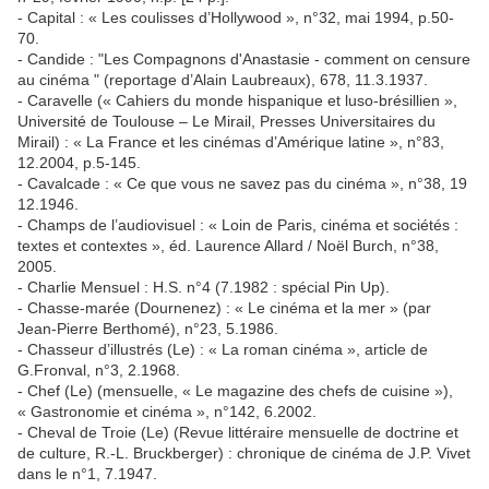
- Capital : « Les coulisses d’Hollywood », n°32, mai 1994, p.50-
70.
- Candide : "Les Compagnons d'Anastasie - comment on censure
au cinéma " (reportage d’Alain Laubreaux), 678, 11.3.1937.
- Caravelle (« Cahiers du monde hispanique et luso-brésillien »,
Université de Toulouse – Le Mirail, Presses Universitaires du
Mirail) : « La France et les cinémas d’Amérique latine », n°83,
12.2004, p.5-145.
- Cavalcade : « Ce que vous ne savez pas du cinéma », n°38, 19
12.1946.
- Champs de l’audiovisuel : « Loin de Paris, cinéma et sociétés :
textes et contextes », éd. Laurence Allard / Noël Burch, n°38,
2005.
- Charlie Mensuel : H.S. n°4 (7.1982 : spécial Pin Up).
- Chasse-marée (Dournenez) : « Le cinéma et la mer » (par
Jean-Pierre Berthomé), n°23, 5.1986.
- Chasseur d’illustrés (Le) : « La roman cinéma », article de
G.Fronval, n°3, 2.1968.
- Chef (Le) (mensuelle, « Le magazine des chefs de cuisine »),
« Gastronomie et cinéma », n°142, 6.2002.
- Cheval de Troie (Le) (Revue littéraire mensuelle de doctrine et
de culture, R.-L. Bruckberger) : chronique de cinéma de J.P. Vivet
dans le n°1, 7.1947.