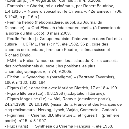
- Éventail (L’) : « Regards sur Cannes », n°4, 5.2005.
- Fantasio : « Charlot, roi du cinéma », par Robert Baudrioz,
1.4.1916 ; « Numéro spécial sur le Cinéma », 42e année, n°706,
3.1948, n.p. [16 p.].
- Femina hebdo (hebdomadaire, suppl. au Journal du
Dimanche) : « Gad Elmaleh rédacteur en chef » (à l’occasion de
la sortie du film Coco), 8 mars 2009.
- Feuille Foudre (« Groupe maoïste d’intervention dans l’art et la
culture », UCFML, Paris) : n°9, été 1982, 36 p., crise des
cinémas occidentaux ; brochure Foudre, cinéma suisse et
Richard Dindo.
- FMH : « Faites l'amour comme les... stars du X : les conseils
des professionnels du sexe ; les positions les plus
cinématographiques », n°74, 9.2005.
- Fiction : « Synecdoque (paradigme) » (Bertrand Tavernier),
1969, n°180, 182, 184.
- Figaro (Le) : entretien avec Marlène Dietrich, 17 et 18.4.1991.
- Figaro littéraire (Le) : 9.8.1958 (l’adaptation littéraire).
- Figaro Magazine (Le) : « Moi, Romy » (deuxième partie),
24.24.1988 ; 26.10.1988 (vision de la France et des Français de
cinq réalisateurs : Herzog, Lynch, Wajda, Comencini, Godard)
- Figurines : « Cinéma, BD, littérature… et figures ! » (première
partie), n°15, 4-5.1997.
- Flux (Paris) : « Synthèse du Cinéma Français », été 1958.