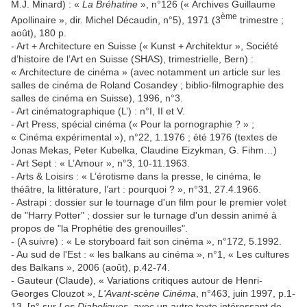
M.J. Minard) : «
La Bréhatine
», n°126 (« Archives Guillaume
ème
Apollinaire », dir. Michel Décaudin, n°5), 1971 (3
trimestre ;
août), 180 p.
- Art + Architecture en Suisse (« Kunst + Architektur », Société
d’histoire de l’Art en Suisse (SHAS), trimestrielle, Bern) :
« Architecture de cinéma » (avec notamment un article sur les
salles de cinéma de Roland Cosandey ; biblio-filmographie des
salles de cinéma en Suisse), 1996, n°3.
- Art cinématographique (L’) : n°I, II et V.
- Art Press, spécial cinéma (« Pour la pornographie ? » ;
« Cinéma expérimental »), n°22, 1.1976 ; été 1976 (textes de
Jonas Mekas, Peter Kubelka, Claudine Eizykman, G. Fihm…)
- Art Sept : « L’Amour », n°3, 10-11.1963.
- Arts & Loisirs : « L’érotisme dans la presse, le cinéma, le
théâtre, la littérature, l’art : pourquoi ? », n°31, 27.4.1966.
- Astrapi : dossier sur le tournage d'un film pour le premier volet
de "Harry Potter" ; dossier sur le turnage d'un dessin animé à
propos de "la Prophétie des grenouilles".
- (A suivre) : « Le storyboard fait son cinéma », n°172, 5.1992.
- Au sud de l'Est : « les balkans au cinéma », n°1, « Les cultures
des Balkans », 2006 (août), p.42-74.
- Gauteur (Claude), « Variations critiques autour de Henri-
Georges Clouzot »,
L'Avant-scène Cinéma
, n°463, juin 1997, p.1-
13. [n° sur
Les Diaboliques
, avec un autre texte intéressant de