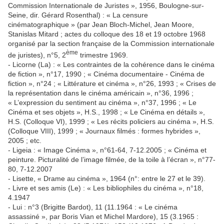
Commission Internationale de Juristes », 1956, Boulogne-sur-
Seine, dir. Gérard Rosenthal) : « La censure
cinématographique » (par Jean Bloch-Michel, Jean Moore,
Stanislas Mitard ; actes du colloque des 18 et 19 octobre 1968
organisé par la section française de la Commission internationale
ème
de juristes), n°5, 2
trimestre 1969.
- Licorne (La) : « Les contraintes de la cohérence dans le cinéma
de fiction », n°17, 1990 ; « Cinéma documentaire - Cinéma de
fiction », n°24 ; « Littérature et cinéma », n°26, 1993 ; « Crises de
la représentation dans le cinéma américain », n°36, 1996 ;
« L’expression du sentiment au cinéma », n°37, 1996 ; « Le
Cinéma et ses objets », H.S., 1998 ; « Le Cinéma en détails »,
H.S. (Colloque VI), 1999 ; « Les récits policiers au cinéma », H.S.
(Colloque VIII), 1999 ; « Journaux filmés : formes hybrides »,
2005 ; etc.
- Ligeia : « Image Cinéma », n°61-64, 7-12.2005 ; « Cinéma et
peinture. Picturalité de l’image filmée, de la toile à l’écran », n°77-
80, 7-12.2007
- Lisette, « Drame au cinéma », 1964 (n°: entre le 27 et le 39).
- Livre et ses amis (Le) : « Les bibliophiles du cinéma », n°18,
4.1947
- Lui : n°3 (Brigitte Bardot), 11 (11.1964 : « Le cinéma
assassiné », par Boris Vian et Michel Mardore), 15 (3.1965 :