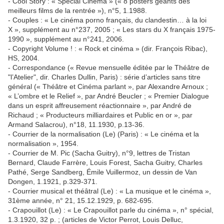
- Cool Story : « Spécial Cinéma » (« 8 posters géants des
meilleurs films de la rentrée »), n°5, 1.1988.
- Couples : « Le cinéma porno français, du clandestin… à la loi
X », supplément au n°237, 2005 ; « Les stars du X français 1975-
1990 », supplément au n°241, 2006.
- Copyright Volume ! : « Rock et cinéma » (dir. François Ribac),
HS, 2004.
- Correspondance (« Revue mensuelle éditée par le Théâtre de
"l’Atelier", dir. Charles Dullin, Paris) : série d’articles sans titre
général (« Théâtre et Cinéma parlant », par Alexandre Arnoux ;
« L’ombre et le Relief », par André Beucler ; « Premier Dialogue
dans un esprit affreusement réactionnaire », par André de
Richaud ; « Producteurs milliardaires et Public en or », par
Armand Salacrou), n°18, 11.1930, p.13-36.
- Courrier de la normalisation (Le) (Paris) : « Le cinéma et la
normalisation », 1954.
- Courrier de M. Pic (Sacha Guitry), n°9, lettres de Tristan
Bernard, Claude Farrère, Louis Forest, Sacha Guitry, Charles
Pathé, Serge Sandberg, Émile Vuillermoz, un dessin de Van
Dongen, 1.1921, p.329-371.
- Courrier musical et théâtral (Le) : « La musique et le cinéma »,
31ème année, n° 21, 15.12.1929, p. 682-695.
- Crapouillot (Le) : « Le Crapouillot parle du cinéma », n° spécial,
1.3.1920, 32 p. ; (articles de Victor Perrot, Louis Delluc,