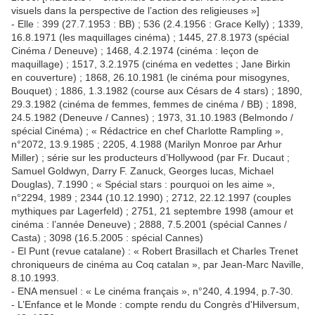
visuels dans la perspective de l’action des religieuses »]
- Elle : 399 (27.7.1953 : BB) ; 536 (2.4.1956 : Grace Kelly) ; 1339,
16.8.1971 (les maquillages cinéma) ; 1445, 27.8.1973 (spécial
Cinéma / Deneuve) ; 1468, 4.2.1974 (cinéma : leçon de
maquillage) ; 1517, 3.2.1975 (cinéma en vedettes ; Jane Birkin
en couverture) ; 1868, 26.10.1981 (le cinéma pour misogynes,
Bouquet) ; 1886, 1.3.1982 (course aux Césars de 4 stars) ; 1890,
29.3.1982 (cinéma de femmes, femmes de cinéma / BB) ; 1898,
24.5.1982 (Deneuve / Cannes) ; 1973, 31.10.1983 (Belmondo /
spécial Cinéma) ; « Rédactrice en chef Charlotte Rampling »,
n°2072, 13.9.1985 ; 2205, 4.1988 (Marilyn Monroe par Arhur
Miller) ; série sur les producteurs d’Hollywood (par Fr. Ducaut ;
Samuel Goldwyn, Darry F. Zanuck, Georges lucas, Michael
Douglas), 7.1990 ; « Spécial stars : pourquoi on les aime »,
n°2294, 1989 ; 2344 (10.12.1990) ; 2712, 22.12.1997 (couples
mythiques par Lagerfeld) ; 2751, 21 septembre 1998 (amour et
cinéma : l’année Deneuve) ; 2888, 7.5.2001 (spécial Cannes /
Casta) ; 3098 (16.5.2005 : spécial Cannes)
- El Punt (revue catalane) : « Robert Brasillach et Charles Trenet
chroniqueurs de cinéma au Coq catalan », par Jean-Marc Naville,
8.10.1993.
- ENA mensuel : « Le cinéma français », n°240, 4.1994, p.7-30.
- L’Enfance et le Monde : compte rendu du Congrès d'Hilversum,