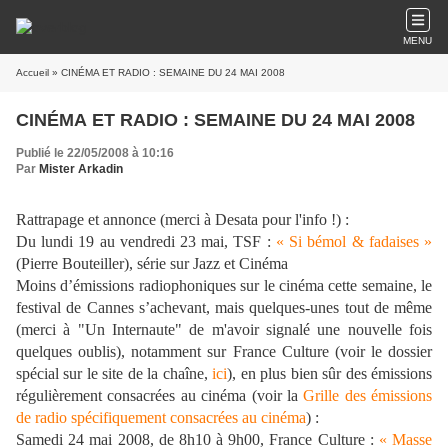
MENU
Accueil
» CINÉMA ET RADIO : SEMAINE DU 24 MAI 2008
CINÉMA ET RADIO : SEMAINE DU 24 MAI 2008
Publié le 22/05/2008 à 10:16
Par
Mister Arkadin
Rattrapage et annonce (merci à Desata pour l'info !) :
Du lundi 19 au vendredi 23 mai, TSF :
« Si bémol & fadaises
»
(Pierre Bouteiller), série sur Jazz et Cinéma
Moins d’émissions radiophoniques sur le cinéma cette semaine, le
festival de Cannes s’achevant, mais quelques-unes tout de même
(merci à "Un Internaute" de m'avoir signalé une nouvelle fois
quelques oublis), notamment sur France Culture (voir le dossier
spécial sur le site de la chaîne,
ici
), en plus bien sûr des émissions
régulièrement consacrées au cinéma (voir la
Grille des émissions
de radio spécifiquement consacrées au cinéma
) :
Samedi 24 mai 2008, de 8h10 à 9h00, France Culture :
« Masse