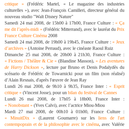
critique »
(Frédéric Martel, « Le magazine des industries
culturelles »), avec Jean-François Camilleri, directeur général du
nouveau studio "Walt Disney Nature"
Samedi 24 mai 2008, de 15h00 à 17h00, France Culture :
« Ça
me dit l’après-midi »
(Frédéric Mitterrand), avec le lauréat du
Prix
France Culture Cinéma
2008
Samedi 24 mai 2008, de 19h00 à 19h45, France Culture :
« Jeux
d’archives »
(Antoine Perraud), avec le cinéaste Raoul Ruiz
Dimanche 25 mai 2008, de 20h00 à 21h30, France Culture :
« Fictions / Théâtre & Cie »
(Blandine Masson),
«
Les aventures
de Harry Dickson
»
, lecture par Bruno et Denis Podalydès du
scénario de Frédéric de Towarnicki pour un film (non réalisé)
d’Alain Resnais, d'après l'œuvre de Jean Ray
Lundi 26 mai 2008, de 9h10 à 9h35, France Inter :
« Esprit
critique »
(Vincent Josse), pour un
bilan du festival de Cannes
Lundi 26 mai 2008, de 17h05 à 18h00, France Inter :
« Nonobstant »
(Yves Calvi), avec l’actrice Miou-Miou
Mardi 27 mai 2008, de
00h10 à 01h00, France Culture :
« MinuitDix »
(Laurent Goumarre) sur les
liens de l'art
contempoprain et de la philosophie avec le cinéma
, avec Valérie