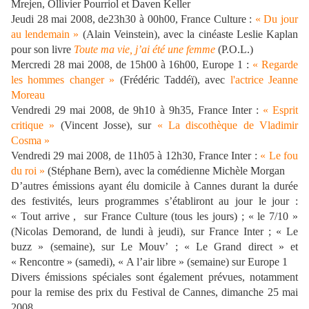
Mrejen, Ollivier Pourriol et Daven Keller
Jeudi 28 mai 2008, de23h30 à 00h00, France Culture :
« Du jour
au lendemain »
(Alain Veinstein), avec la cinéaste Leslie Kaplan
pour son livre
Toute ma vie, j’ai été une femme
(P.O.L.)
Mercredi 28 mai 2008, de 15h00 à 16h00, Europe 1 :
« Regarde
les hommes changer »
(Frédéric Taddéï), avec
l'actrice Jeanne
Moreau
Vendredi 29 mai
2008, de 9h10 à 9h35, France Inter :
« Esprit
critique »
(Vincent Josse), sur
« La discothèque de Vladimir
Cosma
»
Vendredi 29 mai 2008, de 11h05 à 12h30, France Inter :
« Le fou
du roi »
(Stéphane Bern), avec la comédienne Michèle Morgan
D’autres émissions ayant élu domicile à Cannes durant la durée
des festivités, leurs programmes s’établiront au jour le jour :
« Tout arrive ,
sur France Culture (tous les jours) ; « le 7/10 »
(Nicolas Demorand, de lundi à jeudi), sur France Inter ; « Le
buzz » (semaine), sur Le Mouv’ ; « Le Grand direct » et
« Rencontre » (samedi), « A l’air libre » (semaine) sur Europe 1
Divers émissions spéciales sont également prévues, notamment
pour la remise des prix du Festival de Cannes, dimanche 25 mai
2008.